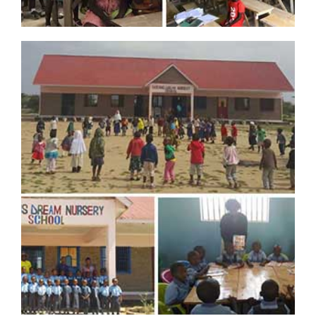
드림스드림 8호 학교
프로젝트 제목
: 라이베리아 듀포트 Spiritual Harvest 학교 신축
프로젝트 규모
: 한화 2,000만원
공사기간
: 2017.09. ~ 2018.02 (완공)
후원자 보기