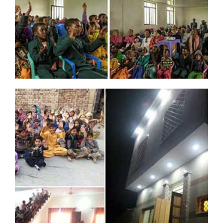
DREAMSDREAM PROJECT NO.5
프로젝트 제목
: 에티오피아 아가코 학교 신축
학교이름
: 에티오피아 아가코 학교
프로젝트 규모
: 30평규모, 교실과 사무실 포함하여 3칸이하 신
축, 한화 2,000만원
공사기간
: 2016.10. ~ 2017.07. (완공)
후원자 보기