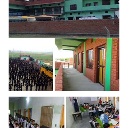
DREAMSDREAM PROJECT NO.1
프로젝트 제목
: 네팔 룸비니 학교 증축
학교이름
: Nav Jeevan English Boarding School
기존학교시설
: 교실 16개,강당 1개,화장실 1개로 2층구조
학교증축
: 교실 4개, 화장실, 계단, 난간 공사 및 페인트칠
공사기간
: 2014.03.06~2014.05.30 (완공)