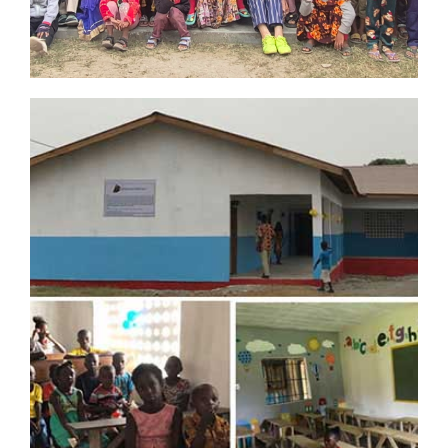
DREAMSDREAM PROJECT NO.7
프로젝트 제목
: 방글라데시 쿨나 샨티노골 학교 신축
프로젝트 규모
: 한화 2,000만원
공사기간
: 2017.09 ~ 미정
후원자
: 유부흥
후원자 보기