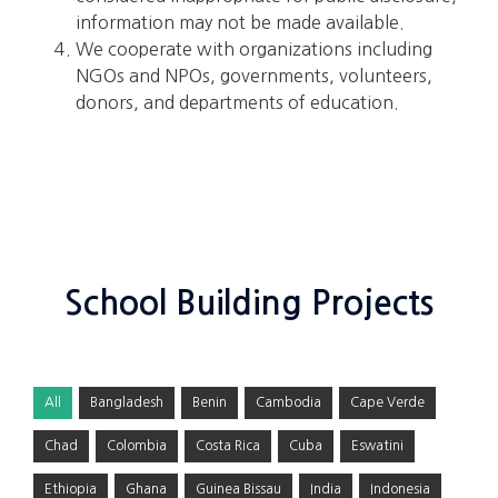
information may not be made available.
We cooperate with organizations including
NGOs and NPOs, governments, volunteers,
donors, and departments of education.
School Building Projects
All
Bangladesh
Benin
Cambodia
Cape Verde
Chad
Colombia
Costa Rica
Cuba
Eswatini
Ethiopia
Ghana
Guinea Bissau
India
Indonesia