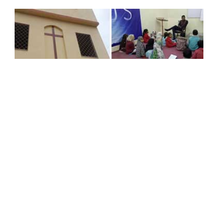
드림스드림 9호 학교
프로젝트 제목
: 탄자니아 킬리만자로 마구구 학교 신축
프로젝트 규모
: 한화 2,000만원
공사기간
: 2016.11.~ 2017.07. (완공)
후원자 보기
드림스드림 10호 학교
Load More