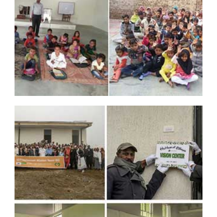
DREAMSDREAM PROJECT NO.4
프로젝트 제목
: 파키스탄 파이슬라바드 로께 학교 신축
프로젝트 규모
: 교실 2개 교무실 1개 신축, 2000만원
공사기간
: 2015.12. ~ 2016.07. (완공)
후원자 보기