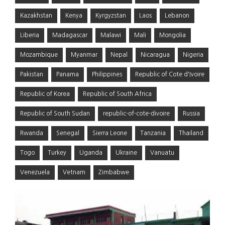
Kazakhstan
Kenya
Kyrgyzstan
Laos
Lebanon
Liberia
Madagascar
Malawi
Mali
Mongolia
Mozambique
Myanmar
Nepal
Nicaragua
Nigeria
Pakistan
Panama
Philippines
Republic of Cote d'Ivoire
Republic of Korea
Republic of South Africa
Republic of South Sudan
republic-of-cote-divoire
Russia
Rwanda
Senegal
Sierra Leone
Tanzania
Thailand
Togo
Turkey
Uganda
Ukraine
Vanuatu
Venezuela
Vetnam
Zimbabwe