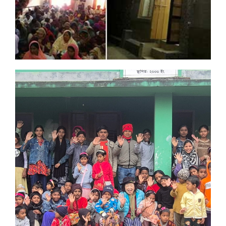
DREAMSDREAM PROJECT NO.6
프로젝트 제목
: 파키스탄 파이슬라바드 타리얀왈라 학교 신축
프로젝트 규모
: 40평규모로 교실과 사무실 포함하여 3칸 신축,
한화 2,000만원
공사기간
: 2016.11. ~ 2017. 02. (완공)
후원자 보기