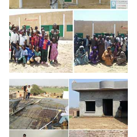
DREAMSDREAM PROJECT NO.3
프로젝트 제목
: 아프리카 차드 겔랜뎅 학교 신축
프로젝트 규모
: 교실 3개 교무실 1개 신축, 2000만원
공사기간
: 2015.11. ~ 2016.09.30 (완공)
후원자 보기