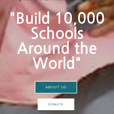
"Build 10,000
Schools
Around the
World"
ABOUT US
DONATE