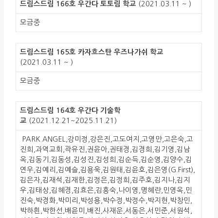
드림스드림 166호 우간다 토토림 학교
(2021.03.11 ~ )
모금중
드림스드림 165호 카자흐스탄 우즈나가쉬 학교
(2021.03.11 ~ )
모금중
드림스드림 164호 우간다 기술학
교
(2021.12.21~2025.11.21)
PARK ANGEL,강미정,강은진,고도여지,고영만,고은숙,고
진희,과역교회,곽유진,권윤아,권태경,김경희,김기영,김남
옥,김동기,김동성,김성진,김성희,김순득,김순영,김양수,김
연우,김예리,김예슬,김용욱,김원태,김윤호,김은영(G.First),
김은자,김재석,김재한,김정은,김정희,김주호,김지나,김지
우,김태상,김혜경,김효은,김흥숙,나이영,명혜란,민영옥,민
진숙,박경화,박미리,박성용,박수정,박정수,박지현,박창민,
박하흰,박한선,배윤미,배진,사재운,서동은,서민준,서원석,