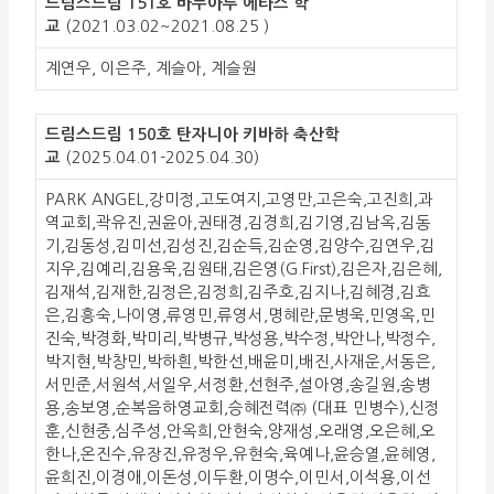
드림스드림 151호 바누아투 에타스 학
교
(2021.03.02~2021.08.25 )
계연우, 이은주, 계슬아, 계슬원
드림스드림 150호 탄자니아 키바하 축산학
교
(2025.04.01-2025.04.30)
PARK ANGEL,강미정,고도여지,고영만,고은숙,고진희,과
역교회,곽유진,권윤아,권태경,김경희,김기영,김남옥,김동
기,김동성,김미선,김성진,김순득,김순영,김양수,김연우,김
지우,김예리,김용욱,김원태,김은영(G.First),김은자,김은혜,
김재석,김재한,김정은,김정희,김주호,김지나,김혜경,김효
은,김흥숙,나이영,류영민,류영서,명혜란,문병욱,민영옥,민
진숙,박경화,박미리,박병규,박성용,박수정,박안나,박정수,
박지현,박창민,박하흰,박한선,배윤미,배진,사재운,서동은,
서민준,서원석,서일우,서정환,선현주,설아영,송길원,송병
용,송보영,순복음하영교회,승혜전력㈜ (대표 민병수),신정
훈,신현중,심주성,안옥희,안현숙,양재성,오래영,오은혜,오
한나,온진수,유장진,유정우,유현숙,육예나,윤승열,윤혜영,
윤희진,이경애,이돈성,이두환,이명수,이민서,이석용,이선