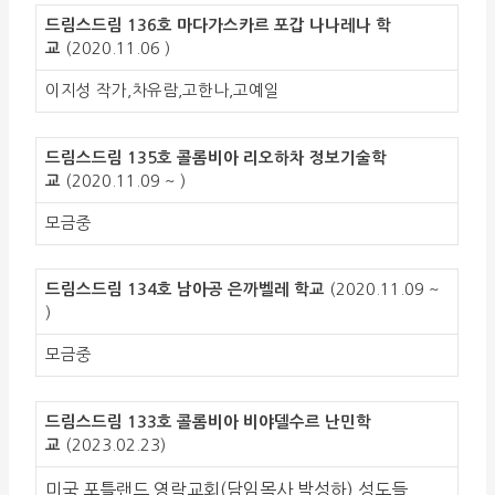
드림스드림 136호 마다가스카르
포갑 나나레나 학
교
(2020.11.06 )
이지성 작가,차유람,고한나,고예일
드림스드림 135호 콜롬비아 리오하차 정보기술학
교
(2020.11.09 ~ )
모금중
드림스드림 134호 남아공 은까벨레 학교
(2020.11.09 ~
)
모금중
드림스드림 133호 콜롬비아 비야델수르 난민학
교
(2023.02.23)
미국 포틀랜드 영락교회(담임목사 박성하) 성도들