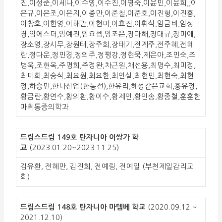
진,이성준,이세나,이수영,이수진,이영숙,이윤민,이윤희,,이
은규,이은조,이은지,이종만,이준철,이준호,이진형,이진홍,
이창호,이한영,이해관,이현미,이효진,이휘식,임금비,임성
경,임에스더,임예진,임요셉,임조은,장다해,장대규,장미애,
장소영,장시무,장원태,장주희,장태기,전계주,전주혜,전혜
란,정다운,정민경,정의주,정평강,정현묵,제은아,조민숙,조
병욱,조현옥,주명희,주정완,차근원,채선용,최명수,최미정,
최미희,최승석,최요원,최요한,최인실,최현민,최현숙,최현
정,하승민,한나산업(한동선),한유리,혜성같은교회,홍유정,
황금란,황연수,황의환,황이수,황제인,황인송,황종철,훈훈한
마취통증의학과
드림스드림 149호 탄자니아 이쌍가
학
교
(2023.01.20~2023.11.25)
김유환, 전혜만, 김진희, 전예림, 전예일 (부천제일감리교
회)
드림스드림 148호 탄자니아 마템베 학교
(2020.09.12 ~
2021.12.10)