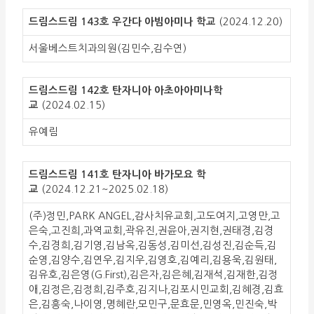
드림스드림 143호 우간다 아빔아미나 학교
(2024.12.20)
서울베스트치과의원(김민수,김수연)
드림스드림 142호 탄자니아 아초아아미나학
교
(2024.02.15)
유예림
드림스드림 141호 탄자니아 바가모요 학
교
(2024.12.21~2025.02.18)
(주)정민,PARK ANGEL,감사치유교회,고도여지,고영만,고
은숙,고진희,과역교회,곽유진,권윤아,권지현,권태경,김경
수,김경희,김기영,김남옥,김동성,김미선,김성진,김순득,김
순영,김양수,김연우,김지우,김영호,김예리,김용욱,김원태,
김유호,김은영(G.First),김은자,김은혜,김재석,김재한,김정
애,김정은,김정희,김주호,김지나,김포시민교회,김혜경,김효
은,김흥숙,나이영,명혜란,모민구,문효문,민영옥,민진숙,박