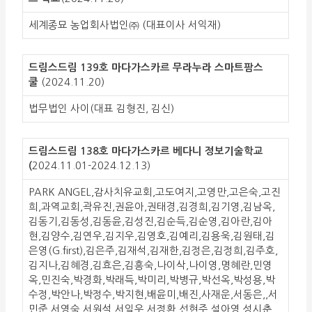
세계종묘 농업회사법인㈜ (대표이사 서익재)
드림스드림 139호 마다가스카르 무라누라 스마트팜스
쿨
(2024.11.20)
법무법인 사이(대표 김형진, 김신)
드림스드림 138호 마다가스카르 베다니 정보기술학교
(
2024.11.01-2024.12.13)
PARK ANGEL,감사치유교회,고도여지,고영만,고은숙,고진
희,과역교회,곽유진,권윤아,권태경,김경희,김기영,김남옥,
김동기,김동성,김동윤,김성진,김순득,김순영,김아란,김아
현,김양수,김연우,김지우,김영호,김예리,김용욱,김원태,김
은영(G.first),김은주,김재석,김재한,김정은,김정희,김주호,
김지나,김혜경,김효은,김흥숙,나이삭,나이영,명혜란,민영
옥,민진숙,박경화,박래득,박미리,박병규,박선옥,박성용,박
수정,박안나,박정수,박지현,배윤미,배진,사재운,서동은,,서
민준,서영숙,서원석,서일우,서정환,선현주,설아영,성시춘,