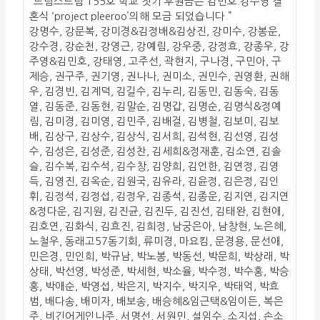
“드림스드림 155호 학교 짓기 후원금은 김민호.강주영 결
혼식 ‘project pleeroo’의해 모금 되었습니다.”
강명수, 강문복, 강미경&김정배&김상진, 강미수, 강봉운,
강수경, 강순천, 강영근, 강예림, 강우중, 강정효, 강종우, 강
주영&김민호, 강태영, 고주선, 곽현지, 구나경, 구민아, 구
제승, 권구주, 권기영, 권나나, 권미소, 권민수, 권영환, 권해
우, 김경빈, 김계덕, 김길수, 김누리, 김동민, 김동숙, 김동
열, 김동준, 김동현, 김말순, 김명갑, 김명순, 김명식&정예
림, 김미경, 김미영, 김민주, 김배걸, 김병철, 김보미, 김보
배, 김상구, 김상수, 김상식, 김서희, 김석현, 김선영, 김성
수, 김성은, 김성준, 김성찬, 김세희&정재훈, 김소연, 김솔
슬, 김수복, 김수석, 김수창, 김양희, 김언한, 김연정, 김영
득, 김영진, 김옥순, 김원국, 김유라, 김윤정, 김은정, 김인
휘, 김정석, 김정섭, 김정우, 김종석, 김종운, 김지연, 김지연
&정다운, 김지원, 김진균, 김진두, 김진선, 김태완, 김현애,
김호연, 김화식, 김효진, 김희정, 남궁은아, 남창현, 노은혜,
노철우, 동래고57동기회, 류미경, 마요킴, 문경용, 문선애,
민은경, 민인희, 박규남, 박노봉, 박동선, 박문희, 박상래, 박
상태, 박선영, 박성준, 박세현, 박소율, 박수정, 박수홍, 박승
홍, 박애순, 박영섭, 박은지, 박지수, 박지우, 박태억, 박효
범, 배다송, 배미자, 배보송, 배승혜&임근택&임이든, 복은
주, 비긴어게인나주, 서명선, 서원민, 설임수, 소지섭, 손소