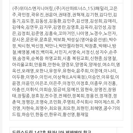
(주)위더스엔지니어링,(주)지산파트너스,153패밀리,고은
주,곽민정,곽유진,권윤아,권태경,권혁재,김기현,김다민,김
동기,김도경,김동성,김동환,김민주,김선영,김성희,김애리,
김애숙,김연우,김지우,김영란,김영호,김옥라,김인성,김정
은,김정희,김준영,김흥숙,꼬마거인,나이영,노경수,노인자,
문시온,문온유,문효문,박보화,박성실(영어숲윤선생),박수
정,박시현,박신정,박안나,박안젤라현미,박장훈,박해나,방
철,배영봉,배진,백미옥,서민지,서영숙,서정신,성지수,손주
원,송정욱,순복음 하영교회,시흥 복된교회,신현중,심영철,
아리울교회,안용화,안현숙,양경모,양명옥,양재성,여소미,염
옥선,오래영,오한나,유정우,유현숙,윤주희,이경애,이나리,
이두환,이명수,이민서,이상혁(LA식육점),이승언,이유림,이
윤경,이윤민,이은조,이은주,이정민,이정호,이종우,이진홍,
이충선,이휘식,이희승,임금비,임예진,임현숙,장명진,장원
태,장필종,장효창,전수경,전혜란,정복희,정용진,정재경,정
춘덕,정평강,조명숙,조민화,주명희,주식회사 파이제스트,주
진영,차현숙,최명수,최요원,최요한,최현민,최혜영,콩수기의
드림,하승민,한동선,한유리,황선영,황재일
드림스드림 147호 탄자니아 제제에이 학교