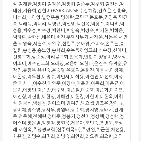
석,김재한,김정애,김정은,김정희,김종두,김주회,김진선,김
태상,지승희,김현미(PARK ANGEL),김혜경,김효은,김흥숙,
나선희,나이영,날땡우동,명혜란,모민구,문효문,민영옥,민진
숙,박래득,박미리,박병규,박선영,박선옥,박성수,이나리,박
성용,박수정,박수정,박안나,박영숙,박정수,박지현,박하은,
박하흰,박한선,배윤미,배진,부영사무기,사재운,서동은,서민
준,서영숙,서원석,서일우,선현주,설아영,소미좌,손주원,송
길원,송병용,송보영,송서희,순복음하영교회,신수정,신이나,
신평교회,심주성,아리울교회,안용화,안현숙,양유미,양재성,
여소미,예수님교회,오래영,오은혜,오한나,온진수,유덕순,유
장진,유정우,유현숙,윤승열,윤효덕,윤희진,이경나,이경애,
이돈성,이두환,이명수,이민서,이석용,이선진,이선희,이성
준,이세나,이수진,이연주,이영숙,이윤민,이윤희,이은규,이
은지,이정민,이종만,이주영,이준철,이준호,이준화,이지연,
이진형,이진홍,이한영,이해관,이현경,이현미,이현옥,이휘
식,임금비,임성경,임에스더,임예진,임요셉,임조은,장대규,
장미애,장소영,장시무,장원태,장주희,장지영,장태기,전계
주,전주혜,전혜란,정다운,정봉기,정선미,정성택,정성택,정
에스더,정은별,정평강,정현묵,제은아,조민숙,조병욱,조성
래,조현옥,주영광교회(신주희목사),주정완,차근원,채선용,
채유경,최명수,최미희,최병숙,최연희,최요원,최요한,최인