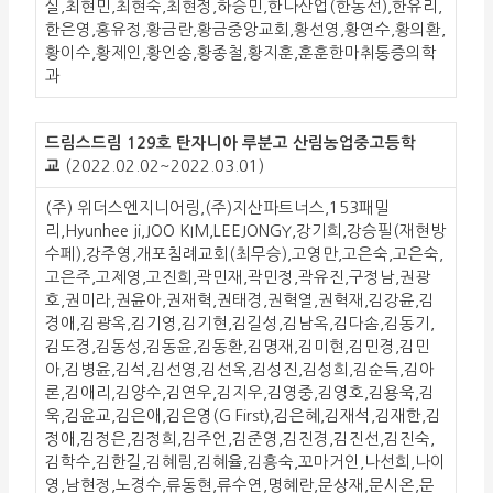
실,최현민,최현숙,최현정,하승민,한나산업(한동선),한유리,
한은영,홍유정,황금란,황금중앙교회,황선영,황연수,황의환,
황이수,황제인,황인송,황종철,황지훈,훈훈한마취통증의학
과
드림스드림 129호 탄자니아 루분고 산림농업중고등학
교
(2022.02.02~2022.03.01)
(주) 위더스엔지니어링,(주)지산파트너스,153패밀
리,Hyunhee ji,JOO KIM,LEEJONGY,강기희,강승필(재현방
수페),강주영,개포침례교회(최무승),고영만,고은숙,고은숙,
고은주,고제영,고진희,곽민재,곽민정,곽유진,구정남,권광
호,권미라,권윤아,권재혁,권태경,권혁열,권혁재,김강윤,김
경애,김광옥,김기영,김기현,김길성,김남옥,김다솜,김동기,
김도경,김동성,김동윤,김동환,김명재,김미현,김민경,김민
아,김병윤,김석,김선영,김선옥,김성진,김성희,김순득,김아
론,김애리,김양수,김연우,김지우,김영중,김영호,김용욱,김
욱,김윤교,김은애,김은영(G First),김은혜,김재석,김재한,김
정애,김정은,김정희,김주언,김준영,김진경,김진선,김진숙,
김학수,김한길,김혜림,김혜율,김흥숙,꼬마거인,나선희,나이
영,남현정,노경수,류동현,류수연,명혜란,문상재,문시온,문