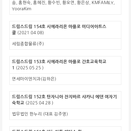
송, 홍현숙, 홍혜진, 황수빈, 황오연, 황은상, KMFAMILY,
YooraKim
드림스드림 154호 시에라리온 마욜로 미디어아트스
쿨
(2021.04.08)
세림종합물류(주)
드림스드림 153호 시에라리온 마욜로 간호교육학교
1
(2025.05.25 )
연세마이덴치과(김하은)
드림스드림 152호 탄자니아 잔지바르 샤카니 에덴 여자기
숙학교
(2025.04.28 )
법무법인 한누리 (대표 김주영)