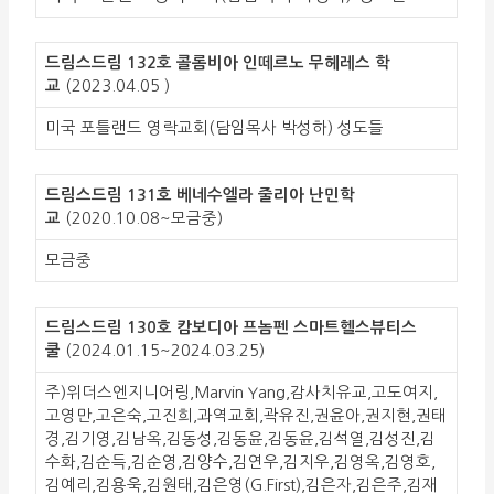
드림스드림 132호 콜롬비아 인떼르노 무헤레스 학
교
(2023.04.05 )
미국 포틀랜드 영락교회(담임목사 박성하) 성도들
드림스드림 131호 베네수엘라 줄리아 난민학
교
(2020.10.08~모금중)
모금중
드림스드림 130호 캄보디아 프놈펜 스마트헬스뷰티스
쿨
(2024.01.15~2024.03.25)
주)위더스엔지니어링,Marvin Yang,감사치유교,고도여지,
고영만,고은숙,고진희,과역교회,곽유진,권윤아,권지현,권태
경,김기영,김남옥,김동성,김동윤,김동윤,김석열,김성진,김
수화,김순득,김순영,김양수,김연우,김지우,김영옥,김영호,
김예리,김용욱,김원태,김은영(G.First),김은자,김은주,김재