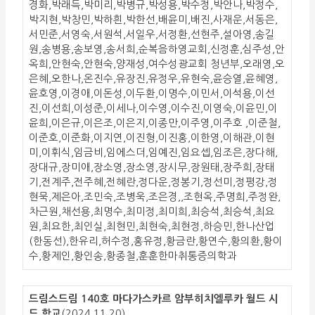
경화,박래득,박미리,박병규,박성용,박수정,박안나,박정수,
박지현,박창민,박하흰,박한선,배윤미,배진,사재운,서동은,
서민준,서영숙,서원석,서일우,서정환,선현주,설아영,송길
원,송병용,송보영,송서희,순복음하영교회,신정훈,심주성,안
옥희,안현숙,안현숙,양재성,여수성광교회 청년부,오래영,오
은혜,오한나,온진수,유장진,유정우,유현숙,윤승열,윤혜영,
윤호영,이경애,이돈성,이두환,이명수,이민서,이석용,이선
진,이선희,이성준,이세나,이수영,이수진,이영숙,이윤민,이
윤희,이은규,이은조,이은지,이종만,이주영,이주호 ,이준철,
이준호,이준화,이지연,이진형,이진홍,이한영,이해관,이현
미,이휘식,임금비,임에스더,임예진,임요셉,임조은,장다해,
장대규,장미애,장소영,장소영,장시무,장원태,장주희,장태
기,전계주,전주혜,전혜란,정다운,정봉기,정선미,정평강,정
현묵,제은아,조민숙,조병욱,조은경,,조현옥,주명희,주정완,
차근원,채선용,최명수,최미정,최미희,최승석,최승석,최요
원,최요한,최인실,최현민,최현숙,최현정,하승민,한나산업
(한동선),한유리,허수정,홍유정,황금란,황연수,황의환,황이
수,황제인,황인송,황종철,훈훈한마취통증의학과
드림스드림 140호 마다가스카르 암부히치엘루카 월드 시
드 학교
(2024.11.20)