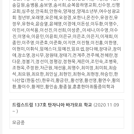
송길원,송병용,송보영,송서희,순복음하영교회,신수정,신평
교회,심주성,안옥희,안현숙,양재성,양재소년부,여수성광교
회 청년부,오래영,오은혜,오장경,오한나,온진수,유장진,유
정우,유현숙,윤승열,윤혜영,이경애,이돈성,이두환,이명수,
이민서,이석용,이선진,이선희,이성준,,이세나,이수영,이수
진,이영숙,이윤민,이윤희,이은규,이은조,이은지,이재희,이
종만,이주영,이준호,이준화,이지연,이진형,이진홍,이한영,
이현미,이휘식,임에스더,임예진,임요셉,장다해,장대규,장미
애,장소영,장시무,장원태,장태기,전계주,전주혜,전혜란,정
다운,정봉기,정선미,정평강,정현묵,제은아,조민숙,조병욱,
조현옥,주정완,차근원,채선용,최명수,최미정,최미희,최승
석,최요원,최요한,최인실,최현민,최현숙,최현정,하승민,한
나산업(한동선),한유리,황금란,,황선영,황선영,황연수,황의
환,황이수,황제인,황인송,황종철,훈훈한마취통증의학과
드림스드림 137호 탄자니아 바가모요 학교
(2020.11.09
~ )
모금중