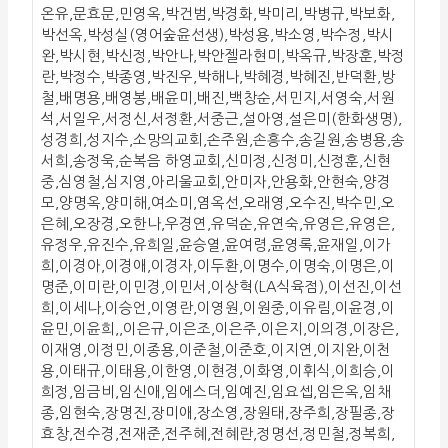
온유,문효문,민영옥,박건범,박경화,박미리,박병규,박보화,
박선옥,박성실(영어숲윤선생),박성용,박소영,박수정,박시
완,박시현,박신정,박안나,박안젤라현미,박옥규,박장훈,박정
란,박정수,박종영,박진우,박해나,박혜경,박혜진,반덕환,방
철,배명용,배영봉,배윤미,배진,백창순,서민지,서영숙,서원
석,서일우,서정신,서정환,서중근,설아영,설은미(한화생명),
성경희,성지수,소망의교회,손주원,손흥수,송길원,송병용,송
서희,송정욱,순복음 하영교회,신미정,신정미,신정훈,신현
중,심영철,심지영,아리울교회,안미자,안용화,안현숙,양경
모,양명옥,양미해,여소미,염옥선,오래영,오수진,박수민,오
은혜,오장경,오한나,우경연,유덕순,유연숙,유영은,유영은,
유정우,유진수,유희일,윤승열,윤여령,윤영록,윤재일,이가
희,이경아,이경애,이경자,이두환,이명수,이명숙,이명은,이
명준,이미란,이민경,이민서,이상혁(LA식육점),이선진,이선
희,이세나,이승언,이영란,이영원,이원중,이유림,이윤경,이
윤민,이윤희,,이은규,이은조,이은주,이은지,이의경,이장은,
이재영,이정민,이종용,이준철,이준호,이지연,이지완,이천
용,이태규,이태용,이한영,이현경,이화영,이휘식,이희승,이
희정,임금비,임신애,임에스더,임예진,임요셉,임은옥,임채
종,임현숙,장명진,장미애,장소영,장원태,장주희,장필종,장
효창,전수경,전재준,전주혜,전혜란,정명선,정민철,정복희,