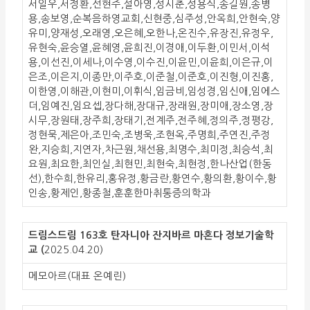
서일우,서정환,선현주,설아영,성시춘,성용식,송길원,송병
용,송보영,순복음하영교회,신현중,심주성,안옥희,안현숙,양
유미,양재성,오래영,오은혜,오한나,온진수,유장진,유정우,
유현숙,윤승열,윤혜영,윤희진,이경애,이두환,이민서,이석
용,이선진,이세나,이수영,이수진,이윤민,이윤희,이은규,이
은조,이은지,이종만,이주호,이준철,이준호,이진형,이진홍,
이한영,이해관,이현미,이휘식,임금비,임성경,임신애,임에스
더,임예진,임요셉,장다해,장대규,장래원,장미애,장소영,장
시무,장원태,장주희,장태기,전계주,전주혜,정의주,정평강,
정현묵,제은아,조민숙,조병욱,조현옥,주명희,주연진,주정
완,지승희,지연자,차근원,채선용,최명수,최미정,최승석,최
요원,최요한,최인실,최현민,최현숙,최현정,한나산업(한동
선),한수희,한유리,홍유정,황금란,황연수,황의환,황이수,황
인송,황제인,황종철,훈훈한마취통증의학과
드림스드림 163호 탄자니아 잔지바르 마혼다 정보기술학
교 (
2025.04.20)
메모아르(대표 온예린)