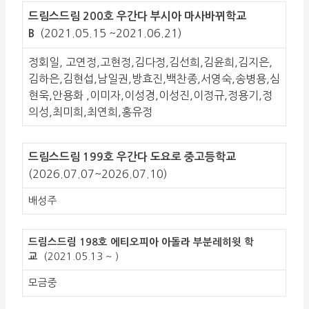
드림스드림 200호 우간다 부시아 마사바뀌학교
(2021.05.15 ~2021.06.21)
B
정회일, 고연정,고현정,김다정,김선희,김윤희,김지은,
김하은,김현섭,남일권,방효진,백찬종,서영숙,송병용,심
현욱,안용화 ,이미자,이성경,이성진,이정규,정용기,정
의성,최미희,최연희,홍유정
드림스드림 199호 우간다 도요로 중고등학교
(2026.07.07~2026.07.10)
배성주
드림스드림 198호 에티오피아 아돌라 부분레히윗 학
교
(2021.05.13 ~ )
모금중