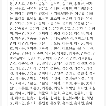
영, 손지호, 손태관, 송동현, 송석민, 송수환, 송태근, 신가
영, 신원호, 신유덕, 신윤희, 심나예, 심재인, 안수범&안수
아, 양예은, 양정환, 양홍석, 엄지혜&이태환, 여주엽, 예하
음, 오경희, 오병철, 오세훈, 오소영, 원종현, 위예찬, 유남
영, 유다솜, 유민하, 유빛나, 유주원, 유지영, 유충렬, 윤두
성, 윤승렬A, 윤은정, 윤재수, 윤현민, 윤희종, 은현주, 이광
혁, 이근영, 이기석, 이미애, 이병길, 이상용, 이성우, 이세
리, 이수진, 이숭규, 이승재, 이에녹&방수지, 이에스더, 이
연아, 이영경, 이웅, 이윤미, 이으뜸, 이은지, 이인상, 이종
호, 이지은, 이학봉, 이해봉, 이현진, 이효원&다율, 임무권,
임온유, 임원성, 임주찬, 임지온, 임채섭, 임채종, 임현정, 임
효선&이인애, 장미화, 장병학, 장영진, 장영호, 장요한&김
영진, 장종욱, 전미낭, 전양일, 전영식, 전영훈, 전진환, 전찬
훈, 정광민, 정나래, 정덕길, 정봉원, 정상진, 정성욱, 정성
진, 정세은, 정승규, 정아다미, 정연석, 정영민, 정원식, 정지
연, 정지은, 정혜림, 조미경, 조선화, 조성경&이도성, 조영
식, 조용익, 조윤진, 조은영, 조희경, 조희영, 주다솜, 중식이
밴드, 지동환, 차은정, 최경훈, 최명길, 최방연, 최시언, 최심
순, 최예지, 최주연, 최준일, 최찬호, 추민혜, 편유화, 표한
재, 하수빈, 한용기, 한지원, 한지헌, 한진봉&박지현, 허남
정, 허지민, 홍기화, 홍민정, 홍성주, 홍수연, 홍애린, 홍애