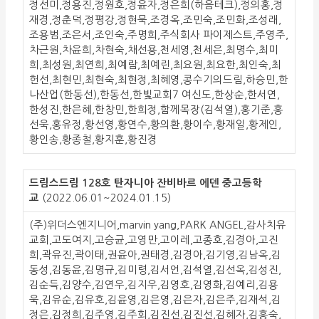
정선미,정용진,정원호,정윤자,정은희(하음테크),정의홍,정
재경,정춘덕,정평강,정현묵,조경옥,조민숙,조민화,조성래,
조용범,조은서,조인숙,주명희,주식회사 파이제스트,주영주,
차근원,차윤희,차현숙,채선용,천세영,천세은,최명수,최미
희,최성원,최연희,최예람,최예린,최요원,최요한,최인숙,최
헌선,최현민,최현숙,최현정,최혜영,콩수기의드림,하승민,한
나산업(한동선),한동선,한빛교회7 여신도,한상순,한서연,
한성진,한은혜,한창민,한희정,함께목장(김석열),홍기준,홍
선욱,홍유정,황선영,황연수,황의환,황이수,황재일,황제인,
황인송,황종철,황지훈,황진경
드림스드림 128호 탄자니아 잔비바르 에덴 중고등학
교
(2022.06.01~2024.01.15)
(주)위더스엔지니어,marvin yang,PARK ANGEL,감사치유
교회,고도여지,고승균,고영만,고이레,고종호,김경아,고진
희,곽유진,곽이태,권윤아,권태경,김경아,김기영,김남옥,김
동성,김동윤,김명규,김미령,김서언,김석열,김선옥,김성진,
김순득,김양수,김연우,김지우,김영호,김영화,김예리,김용
욱,김유순,김유호,김윤영,김은영,김은자,김은주,김재석,김
정은,김정희,김주영,김주회,김진선,김진선,김혜자,김흥숙,