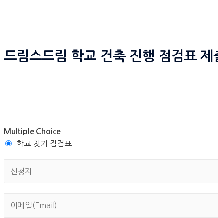
드림스드림 학교 건축 진행 점검표 제
Multiple Choice
학교 짓기 점검표
학
교
짓
이
기
메
신