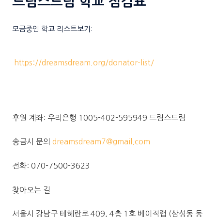
드림스드림 학교 점검표
모금중인 학교 리스트보기:
https://dreamsdream.org/donator-list/
후원 계좌: 우리은행 1005-402-595949 드림스드림
송금시 문의
dreamsdream7@gmail.com
전화: 070-7500-3623
찾아오는 길
서울시 강남구 테헤란로 409, 4층 1호 베이직랩 (삼성동 동