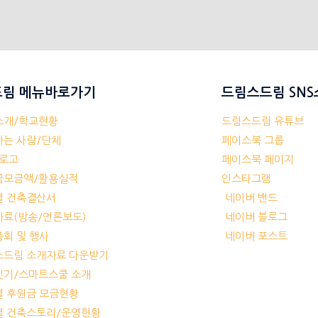
림 메뉴바로가기
드림스드림 SN
체소개/학교현황
드림스드림 유튜브
께하는 사람/단체
페이스북 그룹
/로고
페이스북 페이지
부금모금액/활용실적
인스타그램
교별 건축결산서
네이버 밴드
보자료(방송/언론보도)
네이버 블로그
기총회 및 행사
네이버 포스트
림스드림 소개자료 다운받기
교짓기/스마트스쿨 소개
교별 후원금 모금현황
교별 건축스토리/운영현황