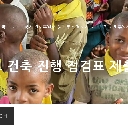
로젝트
정기.일시후원/재능기부 신청하기
학교별 후원
 건축 진행 점검표 제
CH