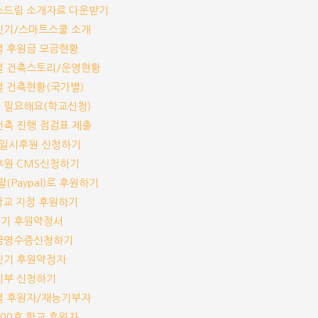
림스드림 소개자료 다운받기
교짓기/스마트스쿨 소개
교별 후원금 모금현황
교별 건축스토리/운영현황
교별 건축현황(국가별)
가 필요해요(학교신청)
교건축 진행 점검표 제출
기/일시후원 신청하기
기후원 CMS신청하기
이팔(Paypal)로 후원하기
개 학교 지정 후원하기
짓기 후원약정서
기부금영수증신청하기
교짓기 후원약정자
능기부 신청하기
교별 후원자/재능기부자
-100호 학교 후원자