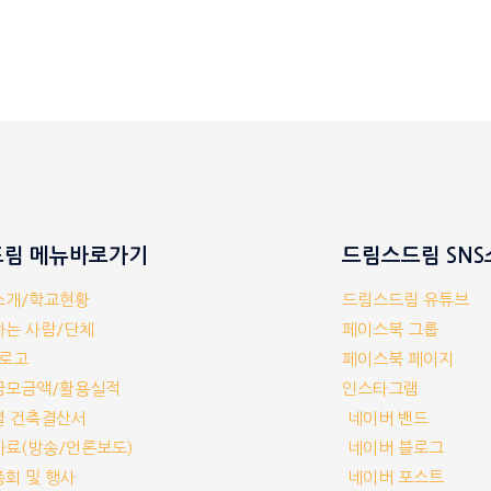
림 메뉴바로가기
드림스드림 SN
체소개/학교현황
드림스드림 유튜브
께하는 사람/단체
페이스북 그룹
/로고
페이스북 페이지
부금모금액/활용실적
인스타그램
교별 건축결산서
네이버 밴드
보자료(방송/언론보도)
네이버 블로그
기총회 및 행사
네이버 포스트