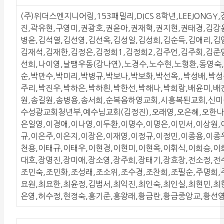
(주)위더스엔지니어링,153패밀리,DICS 8학년,LEEJON
진,곽유현,구영미,권광호,권윤아,권재혁,권지현,권태경,김강
병윤,김석열,김선영,김선옥,김성일,김성희,김순득,김애리,김양수
김재석,김재한,김정은,김정희1,김정희2,김주언,김주회,김준
선희,나이영,날땡우동(강나연),노경수,노수현,노형환,동영숙
순,박만수,박미리,박병규,박보나,박보화,박선옥,,박성배,박
주리,박진우,박하은,박하흰,박한선,박해나,박희랑,배윤미,배
원,송길원,송병용,송서희,순복음하영교회,시흥복된교회,신미
수성광교회청년부,예수님교회(김정진),오래영,오은혜,오한나,
은일영,이경애,이나영,이두환,이명수,이명은,이민서,이상원,
규,이은주,이은지,이장은,이재영,이정규,이정민,이종용,이종
천용,이태규,이태우,이현경,이현미,이현옥,이휘식,이희승,이
대호,장명진,장미애,장소영,장주희,장태기,장효창,전소정,전
조민숙,조민화,조성래,조소위,조수경,조찬희,조필순,주명희,
요원,최요한,최윤정,김범서,최익진,최인숙,최인실,최현민,최
은영,허수정,현정숙,홍기준,홍왕래,황금란,황금중앙교,황선영