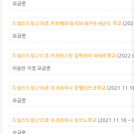
모금중
(202
드림스드림 258호 카보베르데 리보네구아 세군도 학교
모금중
(2022.0
드림스드림 257호 카자하스탄 잘팍사이 아세르학교
이승언 지정 모금중
(2021.11.18
드림스드림 256호 우크라이나 호멜리쯔크학교
모금중
(2021.11.18 ~ )
드림스드림 255호 우크라이나 두브노학교
모금중