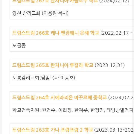
(2024.02.12)
드림스드림 267호
탄자니아 카울로우 학교
영천 감리교회 (이용원 목사)
(2022.02.17 ~ 
드림스드림 266호
케냐 멘잠웨니 은혜 학교
모금중
(2023.12.31)
드림스드림 265호
탄자니아 루갈라 학교
도봉감리교회(담임목사 이광호)
(2024.02.
드림스드림 264호
시에라리온 마꾸르베 중학교
학교건축지원: 한건수, 이희정, 한예주, 한정진, 태양광발전지
2023.03.13-202
드림스드림 263호
가나 프람프람 2 학교
(