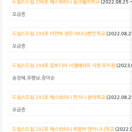
드림스드림 296호 에스와티니 음크웰리학교
(2022.08.25
모금중
드림스드림
295호 미얀마 양곤 야다나빤킨학교
(2022.08.
모금중
드림스드림 294호 캄보디아 시엠레아프 낙원 유치원
(2023.
송정혜,유행남,장미순
드림스드림 293호 에스와티니 만지니 분야학교
(2022.08.
모금중
드림스드림 292호 에스와티니 로밤바 엔카니니학교
(2022.