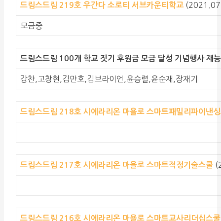
(2021.07
드림스드림 219호 우간다 소로티 서브카운티학교
모금중
드림스드림 100개 학교 짓기 후원금 모금 달성 기념행사 재능기부
강찬,고창현,김만호,김브라이언,윤승렬,윤순재,장재기
드림스드림 218호 시에라리온 마욜로 스마트패밀리파이낸
(
드림스드림 217호 시에라리온 마욜로 스마트적정기술스쿨
드림스드림 216호 시에라리온 마욜로 스마트교사리더십스쿨