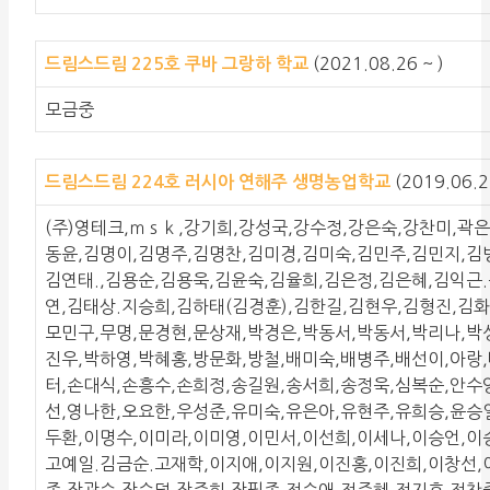
(2021.08.26 ~ )
드림스드림 225호 쿠바 그랑하 학교
모금중
(2019.06.
드림스드림 224호 러시아 연해주 생명농업학교
(주)영테크,ｍｓｋ,강기희,강성국,강수정,강은숙,강찬미,곽
동윤,김명이,김명주,김명찬,김미경,김미숙,김민주,김민지,김
김연태.,김용순,김용욱,김윤숙,김율희,김은정,김은혜,김익근
연,김태상.지승희,김하태(김경훈),김한길,김현우,김형진,김
모민구,무명,문경현,문상재,박경은,박동서,박동서,박리나,박
진우,박하영,박혜홍,방문화,방철,배미숙,배병주,배선이,아랑
터,손대식,손흥수,손희정,송길원,송서희,송정욱,심복순,안수
선,영나한,오요한,우성준,유미숙,유은아,유현주,유희승,윤승
두환,이명수,이미라,이미영,이민서,이선희,이세나,이승언,이
고예일.김금순.고재학,이지애,이지원,이진홍,이진희,이창선,
종,장광숙,장순덕,장주희,장필종,전순애,전주혜,전지호,전찬