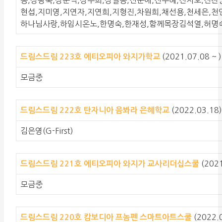
현섭,지미영,지연자,지연희,지형진,차원희,채선용,천세은,천
하나님사랑,하임시온노,한명숙,한재성,함께목장김석열,허명숙,
(2021.07.08 ~ )
드림스드림 223호 에티오피아 와지가학교
모금중
(2022.03.18
드림스드림 222호 탄자니아 음봐라 은혜학교
김은영(G-First)
(2021
드림스드림 221호 에티오피아 와지가 교사리더십스쿨
모금중
(2022.
드림스드림 220호 캄보디아 프놈펜 스마트아트스쿨