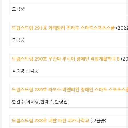
모금중
드림스드림 291호 과테말라 쁘라도 스마트스포츠스쿨
(202
모금중
(2
드림스드림 290호
우간다 부시아 장애인 직업재활학교 B
김순영 모금중
드림스드림 289호
라오스 비엔티안 장애인 스마트 스포츠스
한건수,이희정,한예주,한정진
(모금중)
드림스드림 288호
네팔 파탄 코카나학교