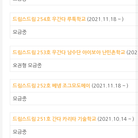
(2021.11.18 ~ )
드림스드림 254호 우간다 루툭학교
모금중
(202
드림스드림 253호 우간다 남수단 아이보아 난민촌학교
오권형 모금중
(2021.11.18 ~ )
드림스드림 252호 베넹 조그모도메이
모금중
(2021.10.14 ~ )
드림스드림 251호 간다 카리타 기술학교
모금중