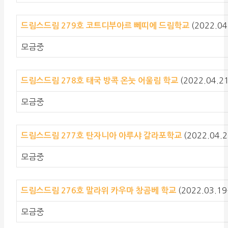
(2022.04
드림스드림 279호
코트디부아르 뻬띠에 드림학교
모금중
(2022.04.2
드림스드림 278호
태국 방콕 온눗 어울림 학교
모금중
(2022.04.2
드림스드림 277호
탄자니아 아루샤 갈라포학교
모금중
(2022.03.19
드림스드림 276호
말라위 카우마 창곰베 학교
모금중