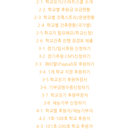
2-1. 학교짓기/스마트스쿨 소개
2-2. 학교별 후원금 모금현황
2-3. 학교별 건축스토리/운영현황
2-4. 학교별 건축현황(국가별)
2-5 학교가 필요해요(학교신청)
2-6. 학교건축 진행 점검표 제출
3-1. 정기/일시후원 신청하기
3-2. 정기후원 CMS신청하기
3-3.. 페이팔(Paypal)로 후원하기
3-4. 1개 학교 지정 후원하기
3-5.학교짓기 후원약정서
3-6. 기부금영수증신청하기
3-7. 학교짓기 후원약정자
3-8. 재능기부 신청하기
4-1. 학교별 후원자/재능기부자
4-2. 1호-100호 학교 후원자
4-3. 101호-200호 학교 후원자