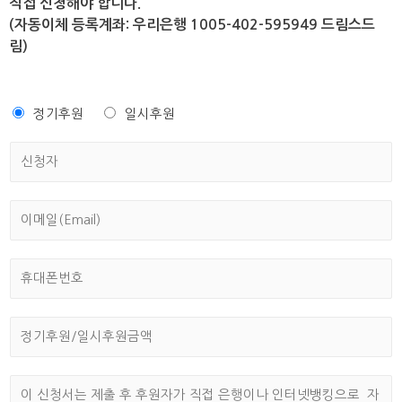
직접 신청해야 합니다.
(자동이체 등록계좌: 우리은행 1005-402-595949 드림스드
림)
M
정기후원
일시후원
u
신
l
청
t
자
i
*
p
이
l
메
e
일
C
(
휴
h
E
대
o
m
폰
i
a
번
정
c
i
호
기
e
l
후
*
)
원
기
*
/
타