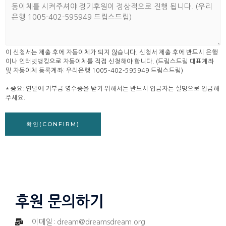
일
시
후
원
금
이 신청서는 제출 후에 자동이체가 되지 않습니다. 신청서 제출 후에 반드시 은행
이나 인터넷뱅킹으로 자동이체를 직접 신청해야 합니다. (드림스드림 대표계좌
액
및 자동이체 등록계좌: 우리은행 1005-402-595949 드림스드림)
* 중요: 연말에 기부금 영수증을 받기 위해서는 반드시 입금자는 실명으로 입금해
주세요.
확인(CONFIRM)
후원 문의하기
이메일:
dream@dreamsdream.org