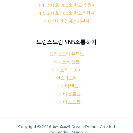
4-4. 201호-300호 학교 후원자
4-5 301호-400호 학교후원자
4-6 단체운영재능기부자
드림스드림 SNS소통하기
드림스드림 유튜브
페이스북 그룹
페이스북 페이지
인스타그램
네이버 밴드
네이버 블로그
네이버 포스트
Copyright © 2026 드림스드림 DreamsDream. Created
by
TeddyH Design