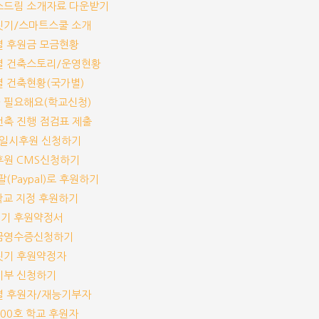
림스드림 소개자료 다운받기
교짓기/스마트스쿨 소개
교별 후원금 모금현황
교별 건축스토리/운영현황
교별 건축현황(국가별)
가 필요해요(학교신청)
교건축 진행 점검표 제출
기/일시후원 신청하기
기후원 CMS신청하기
이팔(Paypal)로 후원하기
개 학교 지정 후원하기
짓기 후원약정서
기부금영수증신청하기
교짓기 후원약정자
능기부 신청하기
교별 후원자/재능기부자
-100호 학교 후원자