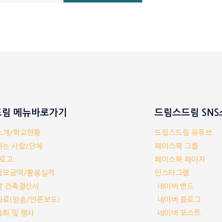
림 메뉴바로가기
드림스드림 SN
체소개/학교현황
드림스드림 유튜브
께하는 사람/단체
페이스북 그룹
/로고
페이스북 페이지
부금모금액/활용실적
인스타그램
교별 건축결산서
네이버 밴드
보자료(방송/언론보도)
네이버 블로그
기총회 및 행사
네이버 포스트