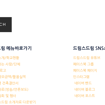
CH
림 메뉴바로가기
드림스드림 SN
체소개/학교현황
드림스드림 유튜브
께하는 사람/단체
페이스북 그룹
/로고
페이스북 페이지
부금모금액/활용실적
인스타그램
교별 건축결산서
네이버 밴드
보자료(방송/언론보도)
네이버 블로그
기총회 및 행사
네이버 포스트
림스드림 소개자료 다운받기