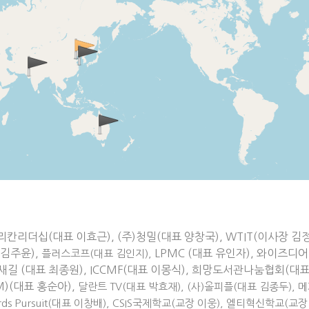
더십(대표 이효근), (주)청밀(대표 양창국), WTIT(이사장 김정중),
 김주윤),
LPMC (대표 유인자), 와이즈디어
플러스코프(대표 김인지),
선), 새일과새길 (대표 최종원), ICCMF(대표 이몽식), 희망도서관나눔협회(
EM)(대표 홍순아),
달란트 TV(대표 박효재),
(사)올피플(대표 김종두),
메
s Pursuit(대표 이창배), CSIS국제학교(교장 이웅), 엘티혁신학교(교