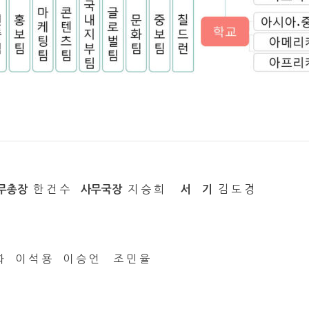
한 건 수
지 승 희
김 도 경
무총장
사무국장
서 기
 화 이 석 용 이 승 언 조 민 율