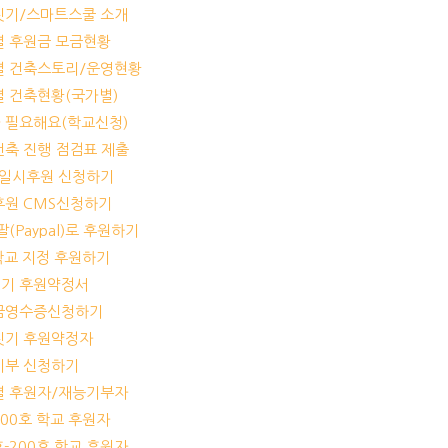
교짓기/스마트스쿨 소개
교별 후원금 모금현황
교별 건축스토리/운영현황
교별 건축현황(국가별)
가 필요해요(학교신청)
교건축 진행 점검표 제출
기/일시후원 신청하기
기후원 CMS신청하기
이팔(Paypal)로 후원하기
개 학교 지정 후원하기
짓기 후원약정서
기부금영수증신청하기
교짓기 후원약정자
능기부 신청하기
교별 후원자/재능기부자
-100호 학교 후원자
1호-200호 학교 후원자