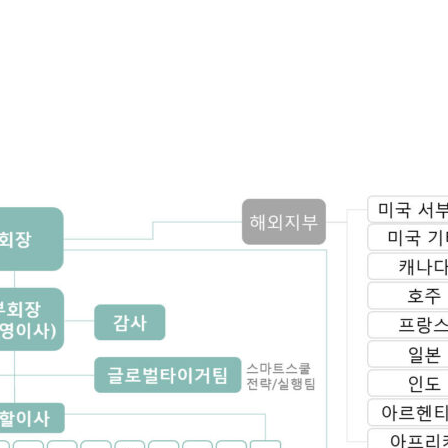
트
정기.일시후원/재능기부 신청하기
학교별 후원자