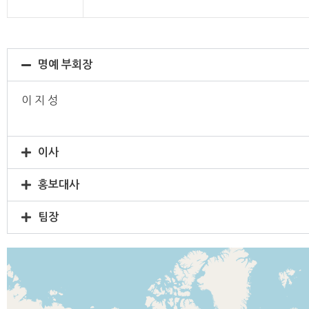
명예 부회장
이 지 성
이사
홍보대사
팀장