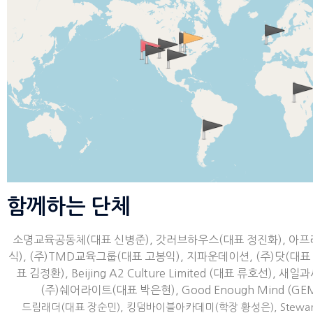
함께하는 단체
소명교육공동체(대표 신병준), 갓러브하우스(대표 정진화), 아프리칸리
식), (주)TMD교육그룹(대표 고봉익), 지파운데이션, (주)닷(대표
표 김정환), Beijing A2 Culture Limited (대표 류호
(주)쉐어라이트(대표 박은현), Good Enough Mind (G
드림래더(대표 장순민),
킹덤바이블아카데미(학장 황성은), Steward