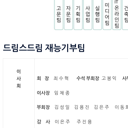
드림스드림 재능기부팀
이
최 수 혁
고 봉 익
회 장
수석 부회장
사
사
회
임 채 종
이사장
김 성 일 김 용 진 김 은 주 이 동
부회장
이 은 주 주 진 용
감 사