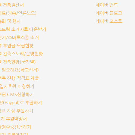
교별 건축결산서
네이버 밴드
보자료(방송/언론보도)
네이버 블로그
기총회 및 행사
네이버 포스트
림스드림 소개자료 다운받기
교짓기/스마트스쿨 소개
교별 후원금 모금현황
교별 건축스토리/운영현황
교별 건축현황(국가별)
가 필요해요(학교신청)
교건축 진행 점검표 제출
기/일시후원 신청하기
기후원 CMS신청하기
이팔(Paypal)로 후원하기
개 학교 지정 후원하기
짓기 후원약정서
기부금영수증신청하기