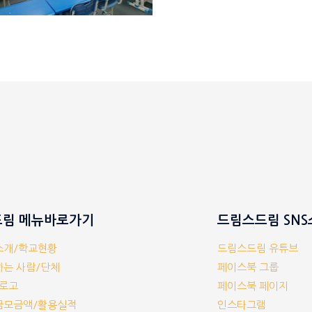
림 메뉴바로가기
드림스드림 SN
체소개/학교현황
드림스드림 유튜브
께하는 사람/단체
페이스북 그룹
/로고
페이스북 페이지
부금모금액/활용실적
인스타그램