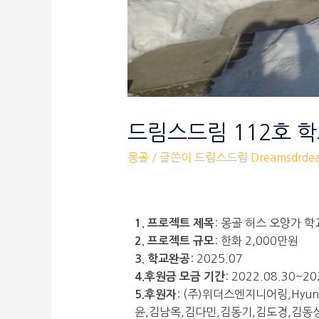
드림스드림 112호 
몽골
/ 글쓴이
드림스드림 Dreamsdrde
: 몽골 허스 오양가 학
1. 프로젝트 제목
: 한화 2,000만원
2. 프로젝트 규모
: 2025.07
3. 학교완공
: 2022.08.30~20
4.후원금 모금 기간
: (주)위더스엔지니어링,Hyu
5.후원자
윤,김남옥,김다민,김동기,김도경,김동