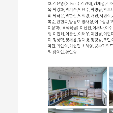
호,김은영(G.First),김인애,김재
옥,박경화,박기순,박만수,박병규,박보
리,박하은,박한선,박희랑,배진,서원석
복순,안현숙,양경모,양재성,여수성광교
이상혁(LA식육점),이선진,이세나,이
형,이진희,이충선,이태우,이현경,이현
미,정성택,정세윤,정재경,정평강,조민
익진,최인실,최현민,최혜영,콩수기의드
일,황제인,황인송