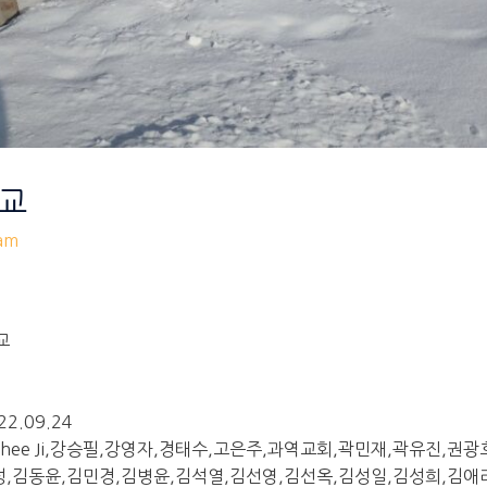
학교
am
교
22.09.24
nhee Ji,강승필,강영자,경태수,고은주,과역교회,곽민재,곽유진,권
성,김동윤,김민경,김병윤,김석열,김선영,김선옥,김성일,김성희,김애