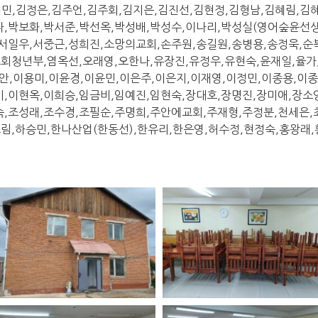
경,김재민,김정은,김주언,김주회,김지은,김진선,김현정,김형남,김혜림,
나,박보화,박서준,박선옥,박성배,박성수,이나리,박성실(영어숲윤선생
,서일우,서중근,성희진,소망의교회,손주원,송길원,송병용,송정욱,
회청년부,염옥선,오래영,오한나,유장진,유정우,유현숙,윤재일,율가
수안,이용미,이윤경,이윤민,이은주,이은지,이재영,이정민,이종용,이
미,이현옥,이희승,임금비,임예진,임현숙,장대호,장명진,장미애,장소
숙,조성래,조수경,조필순,주명희,주안에교회,주재형,주정분,천세은,
림,하승민,한나산업(한동선),한유리,한은영,허수정,현정숙,홍왕래