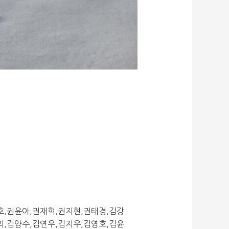
광호,권윤아,권재혁,권지현,권태경,김강
리,김양수,김연우,김지우,김영호,김윤