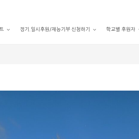
트
정기.일시후원/재능기부 신청하기
학교별 후원자