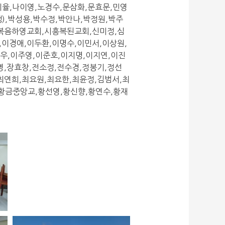
김혜율,나이영,노경수,문삼화,문효문,민영
),박성용,박수정,박안나,박정원,박주
순복음하영교회,시흥복된교회,신미정,심
,이경애,이두환,이명수,이민서,이상원,
종우,이주영,이준호,이지명,이지연,이진
영,장효창,전소정,전수경,정봉기,정선
최연희,최요원,최요한,최윤정,김범서,최
,황금중앙교,황선영,황신향,황연수,황재