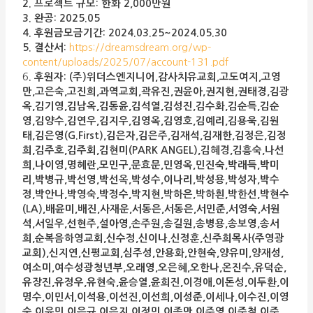
2. 프로젝트 규모: 한화 2,000만원
3. 완공: 2025.05
4. 후원금모금기간:
2024.03.25~2024.05.30
5. 결산서:
https://dreamsdream.org/wp-
content/uploads/2025/07/account-131.pdf
6
. 후원자:
(주)위더스엔지니어,감사치유교회,고도여지,고영
만,고은숙,고진희,과역교회,곽유진,권윤아,권지현,권태경,김광
옥,김기영,김남옥,김동윤,김석열,김성진,김수화,김순득,김순
영,김양수,김연우,김지우,김영옥,김영호,김예리,김용욱,김원
태,김은영(G.First),김은자,김은주,김재석,김재한,김정은,김정
희,김주호,김주회,김현미(PARK ANGEL),김혜경,김흥숙,나선
희,나이영,명혜란,모민구,문효문,민영옥,민진숙,박래득,박미
리,박병규,박선영,박선옥,박성수,이나리,박성용,박성자,박수
정,박안나,박영숙,박정수,박지현,박하은,박하흰,박한선,박현수
(LA),배윤미,배진,사재운,서동은,서동은,서민준,서영숙,서원
석,서일우,선현주,설아영,손주원,송길원,송병용,송보영,송서
희,순복음하영교회,신수정,신이나,신정훈,신주희목사(주영광
교회),신지연,신평교회,심주성,안용화,안현숙,양유미,양재성,
여소미,여수성광청년부,오래영,오은혜,오한나,온진수,유덕순,
유장진,유정우,유현숙,윤승열,윤희진,이경애,이돈성,이두환,이
명수,이민서,이석용,이선진,이선희,이성준,이세나,이수진,이영
숙,이윤민,이은규,이은지,이정민,이종만,이주영,이준철,이준