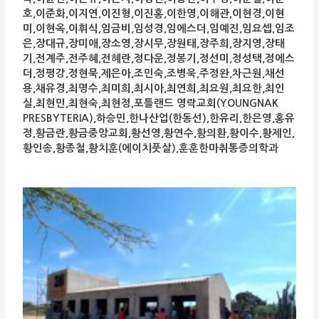
호,이준화,이지연,이진형,이진홍,이한영,이해관,이현경,이현
미,이현옥,이휘식,임금비,임성경,임에스더,임예진,임요셉,임조
은,장대규,장미애,장소영,장시무,장원태,장주희,장지영,장태
기,전계주,전주혜,전혜란,정다운,정봉기,정선미,정성택,정에스
더,정평강,정현묵,제은아,조민숙,조병욱,주정완,차근원,채선
용,채유경,최명수,최미희,최시아,최연희,최요원,최요한,최인
실,최현민,최현숙,최현정,포틀랜드 영락교회(YOUNGNAK
PRESBYTERIA),하승민,한나산업(한동선),한유리,한은영,홍유
정,황금란,황금중앙교회,황선영,황연수,황의환,황이수,황제인,
황인송,황종철,황치훈(에이치풋살),훈훈한마취통증의학과