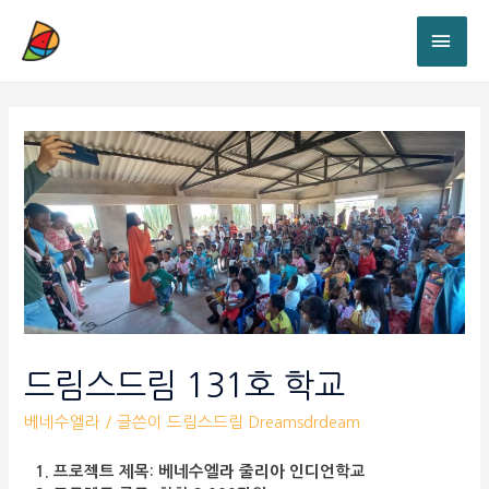
드림스드림 131호 학교
베네수엘라
/ 글쓴이
드림스드림 Dreamsdrdeam
1. 프로젝트 제목:
베네수엘라 줄리아 인디언학교