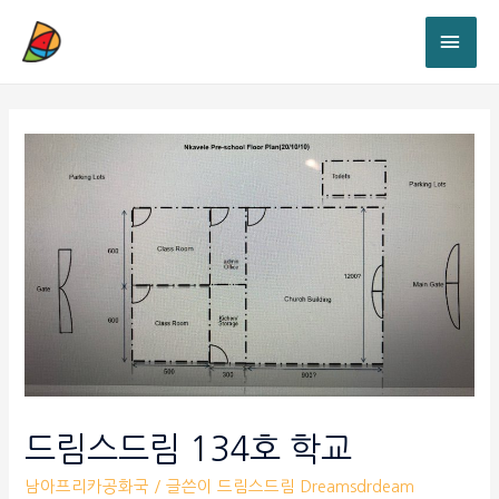
드림스드림 134호 학교
남아프리카공화국
/ 글쓴이
드림스드림 Dreamsdrdeam