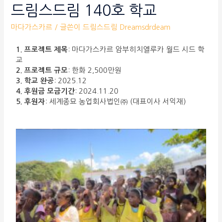
드림스드림 140호 학교
마다가스카르
/ 글쓴이
드림스드림 Dreamsdrdeam
1. 프로젝트 제목
: 마다가스카르 암부히치엘루카 월드 시드 학
교
2. 프로젝트 규모
: 한화 2,500만원
3. 학교 완공
: 2025.12
4. 후원금 모금기간
: 2024.11.20
5. 후원자
: 세계종묘 농업회사법인㈜ (대표이사 서익재)