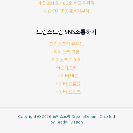
4-5 301호-400호 학교후원자
4-6 단체운영재능기부자
드림스드림 SNS소통하기
드림스드림 유튜브
페이스북 그룹
페이스북 페이지
인스타그램
네이버 밴드
네이버 블로그
네이버 포스트
Copyright © 2026 드림스드림 DreamsDream. Created
by
TeddyH Design