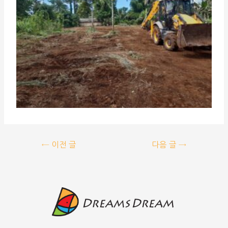
←
이전 글
다음 글
→