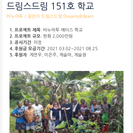
드림스드림 151호 학교
바누아투
/ 글쓴이
드림스드림 Dreamsdrdeam
1. 프로젝트 제목
: 바누아투 에타스 학교
2. 프로젝트 규모
: 한화 2,000만원
3. 공사기간
: 미정
4. 후원금 모금기간
: 2021.03.02~2021.08.25
5. 후원자
: 계연우, 이은주, 계슬아, 계슬원