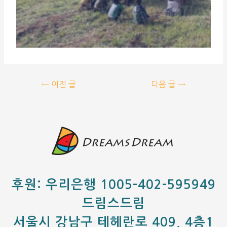
←
이전 글
다음 글
→
후원: 우리은행 1005-402-595949
드림스드림
서울시 강남구 테헤란로 409, 4층1