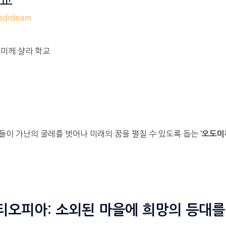
학교
drdeam
미께 샬라 학교
원
들이 가난의 굴레를 벗어나 미래의 꿈을 펼칠 수 있도록 돕는
‘오도미
티오피아: 소외된 마을에 희망의 등대