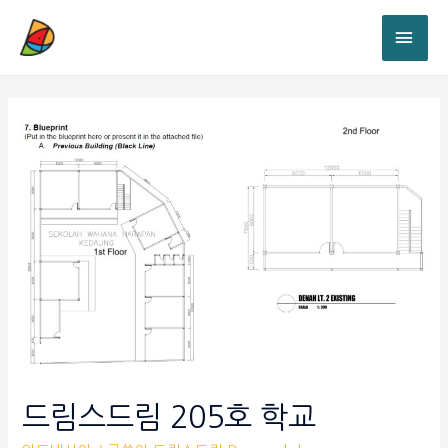
드림스드림 205호 학교