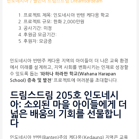
인도네시아
/ 글쓴이
드림스드림 Dreamsdrdeam
프로젝트 제목: 인도네시아 반텐 케다웅 학교
프로젝트 규모: 한화 2,000만원
공사기간: 미정
후원금 모금기간:
후원자: 모금중
인도네시아 반텐주 케다웅 지역의 아이들이 더 나은 교육 환경
에서 미래를 설계하고, 지역 사회를 변화시키는 인재로 성장할
수 있도록 돕는
‘와하나 하라판 학교(Wahana Harapan
School) 증축 및 발전’
프로젝트에 여러분을 초대합니다.
드림스드림 205호 인도네시
아: 소외된 마을 아이들에게 더
넓은 배움의 기회를 선물합니
다
인도네시아 반텐(Banten)주의 케다웅(Kedaung) 지역은 교육