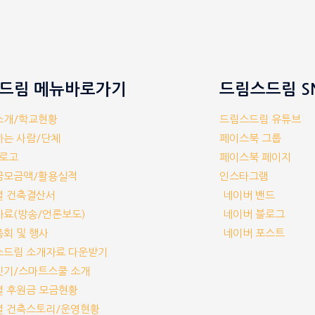
드림 메뉴바로가기
드림스드림 S
체소개/학교현황
드림스드림 유튜브
께하는 사람/단체
페이스북 그룹
/로고
페이스북 페이지
부금모금액/활용실적
인스타그램
교별 건축결산서
네이버 밴드
보자료(방송/언론보도)
네이버 블로그
기총회 및 행사
네이버 포스트
림스드림 소개자료 다운받기
교짓기/스마트스쿨 소개
교별 후원금 모금현황
교별 건축스토리/운영현황