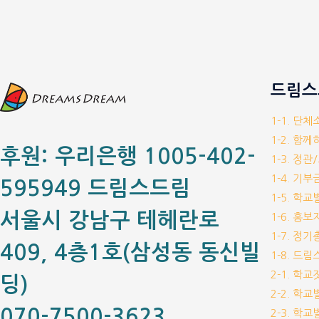
드림스
1-1. 단
1-2. 함
후원: 우리은행 1005-402-
1-3. 정관
1-4. 기
595949 드림스드림
1-5. 학
서울시 강남구 테헤란로
1-6. 홍
1-7. 정
409, 4층1호(삼성동 동신빌
1-8. 드
2-1. 학
딩)
2-2. 학
070-7500-3623
2-3. 학