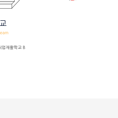
학교
eam
직업재활학교 B