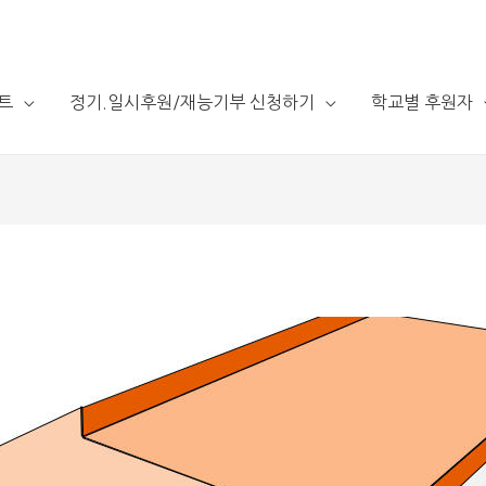
트
정기.일시후원/재능기부 신청하기
학교별 후원자