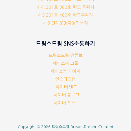
4-4. 201호-300호 학교 후원자
4-5 301호-400호 학교후원자
4-6 단체운영재능기부자
드림스드림 SNS소통하기
드림스드림 유튜브
페이스북 그룹
페이스북 페이지
인스타그램
네이버 밴드
네이버 블로그
네이버 포스트
Copyright © 2026 드림스드림 DreamsDream. Created