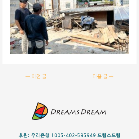
←
이전 글
다음 글
→
후원: 우리은행 1005-402-595949 드림스드림