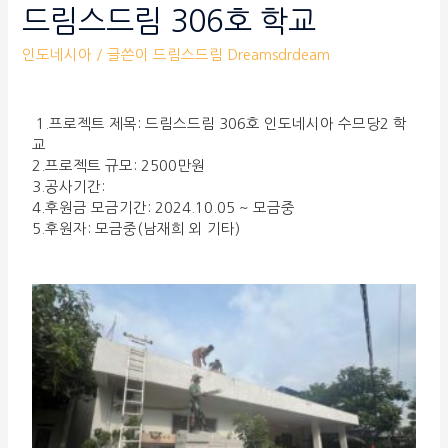
드림스드림 306호 학교
인도네시아
/ 글쓴이
드림스드림 Dreamsdrdeam
1.프로젝트 제목: 드림스드림 306호 인도네시아 수므당2 학
교
2.프로젝트 규모: 2500만원
3.공사기간:
4.후원금 모금기간: 2024.10.05 ~ 모금중
5.후원자: 모금중(남재희 외 기타)