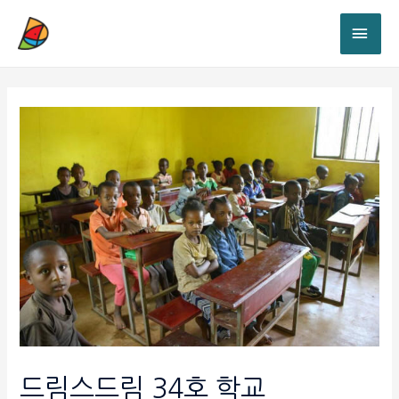
드림스드림 34호 학교