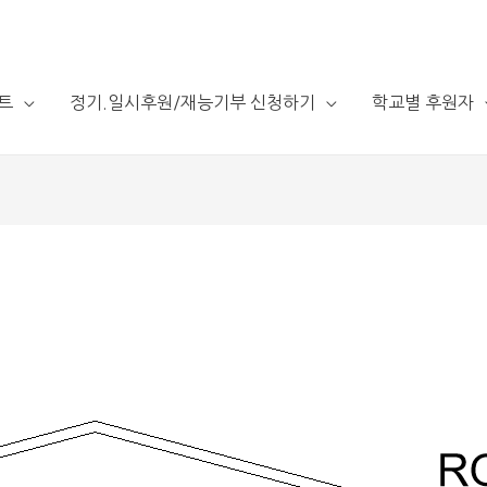
트
정기.일시후원/재능기부 신청하기
학교별 후원자