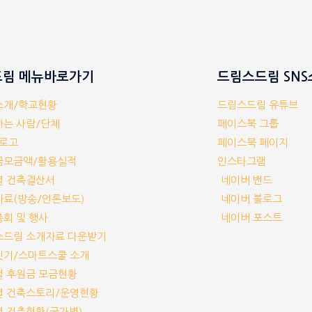
림 메뉴바로가기
드림스드림 SN
체소개/학교현황
드림스드림 유튜브
께하는 사람/단체
페이스북 그룹
/로고
페이스북 페이지
부금모금액/활용실적
인스타그램
교별 건축결산서
네이버 밴드
보자료(방송/언론보도)
네이버 블로그
기총회 및 행사
네이버 포스트
림스드림 소개자료 다운받기
교짓기/스마트스쿨 소개
교별 후원금 모금현황
교별 건축스토리/운영현황
교별 건축현황(국가별)