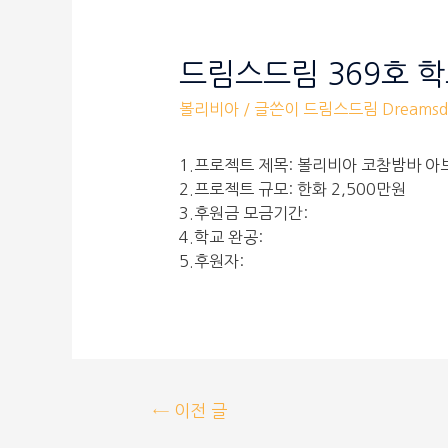
드림스드림 369호 
볼리비아
/ 글쓴이
드림스드림 Dreamsd
1.프로젝트 제목: 볼리비아 코참밤바 아
2.프로젝트 규모: 한화 2,500만원
3.후원금 모금기간:
4.학교 완공:
5.후원자:
←
이전 글