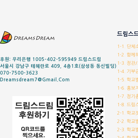
드림스드
1-1. 단
1-2. 함
후원: 우리은행 1005-402-595949 드림스드림
1-3. 정관
서울시 강남구 테헤란로 409, 4층1호(삼성동 동신빌딩)
1-4. 기
070-7500-3623
1-5. 학
Dreamsdream7@gmail.com
1-6. 홍
1-7. 정
1-8. 드
2-1. 학
2-2. 학
2-3. 학
2-4. 학