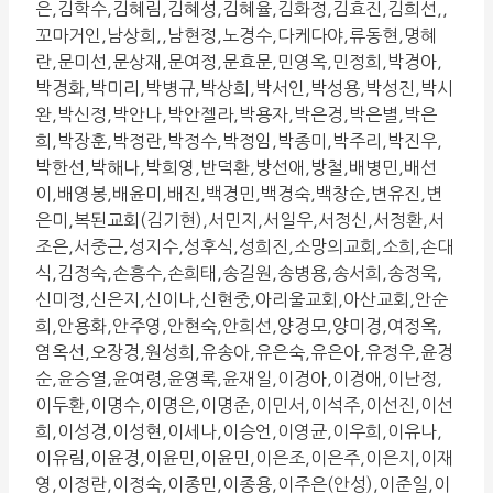
은,김학수,김혜림,김혜성,김혜율,김화정,김효진,김희선,,
꼬마거인,남상희,,남현정,노경수,다케다야,류동현,명혜
란,문미선,문상재,문여정,문효문,민영옥,민정희,박경아,
박경화,박미리,박병규,박상희,박서인,박성용,박성진,박시
완,박신정,박안나,박안젤라,박용자,박은경,박은별,박은
희,박장훈,박정란,박정수,박정임,박종미,박주리,박진우,
박한선,박해나,박희영,반덕환,방선애,방철,배병민,배선
이,배영봉,배윤미,배진,백경민,백경숙,백창순,변유진,변
은미,복된교회(김기현),서민지,서일우,서정신,서정환,서
조은,서중근,성지수,성후식,성희진,소망의교회,소희,손대
식,김정숙,손흥수,손희태,송길원,송병용,송서희,송정욱,
신미정,신은지,신이나,신현중,아리울교회,아산교회,안순
희,안용화,안주영,안현숙,안희선,양경모,양미경,여정옥,
염옥선,오장경,원성희,유송아,유은숙,유은아,유정우,윤경
순,윤승열,윤여령,윤영록,윤재일,이경아,이경애,이난정,
이두환,이명수,이명은,이명준,이민서,이석주,이선진,이선
희,이성경,이성현,이세나,이승언,이영균,이우희,이유나,
이유림,이윤경,이윤민,이윤민,이은조,이은주,이은지,이재
영,이정란,이정숙,이종민,이종용,이주은(안성),이준일,이