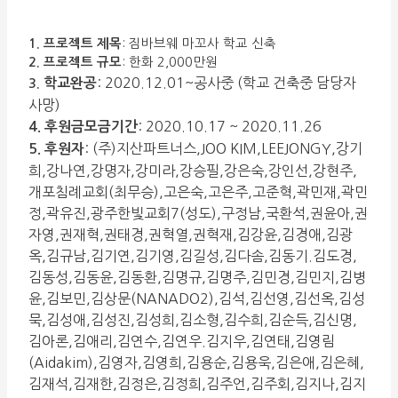
1. 프로젝트 제목
: 짐바브웨 마꼬사 학교 신축
2. 프로젝트 규모
: 한화 2,000만원
: 2020.12.01~공사중 (학교 건축중 담당자
학교완공
3.
사망)
:
2020.10.17 ~ 2020.11.26
4.
후원금모금기간
:
(주)지산파트너스,JOO KIM,LEEJONGY,강기
5.
후원자
희,강나연,강명자,강미라,강승필,강은숙,강인선,강현주,
개포침례교회(최무승),고은숙,고은주,고준혁,곽민재,곽민
정,곽유진,광주한빛교회7(성도),구정남,국환석,권윤아,권
자영,권재혁,권태경,권혁열,권혁재,김강윤,김경애,김광
옥,김규남,김기연,김기영,김길성,김다솜,김동기.김도경,
김동성,김동윤,김동환,김명규,김명주,김민경,김민지,김병
윤,김보민,김상문(NANADO2),김석,김선영,김선옥,김성
묵,김성애,김성진,김성희,김소형,김수희,김순득,김신명,
김아론,김애리,김연수,김연우.김지우,김연태,김영림
(Aidakim),김영자,김영희,김용순,김용욱,김은애,김은혜,
김재석,김재한,김정은,김정희,김주언,김주회,김지나,김지