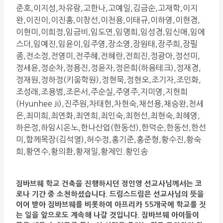
준호,이지성,차유람,고한나,고예일,김금순,고재학,이지
완,이진이,이진홍,이창선,이천용,이태규,이하영,이현경,
이현미,이희정,임금비,임도연,임명희,임성경,임신애,임에
스더,임예진,임윤이,임주영,장소영,장원태,장주희,장필
종,전소정,전영미,전주혜,전혜란,전희진,정광아,정선미,
정세윤,정순차,정용진,정윤자,정은희(하음테크),정재경,
정재원,정하정(키움학원),정현묵,정현오,조기자,조민화,
조성래,조용범,조은서,주순실,주영주,지미영,지현희
(Hyunhee Ji),진주원,차태헌,차현숙,채선용,채승완,천세
은,최미희,최연화,최연희,최인숙,최헌선,최현숙,최혜영,
하은정,하임시온노,한나산업(한동선),한덕순,한동선,한선
미,함께목장(김석열),허수정,홍기준,홍준형,황수진,황숙
희,황연수,황의환,황재일,황제인.황인송
짐바브웨 학교 건축을 진행하시던 정인영 선교사님께서는 코
로나 기간 중 소천하셨습니다. 드림스드림은 선교사님의 뜻을
이어 받아 짐바브웨를 비롯하여 아프리카 55개국에 학교를 짓
는 일을 앞으로도 계속해 나갈 것입니다. 짐바브웨 아이들이