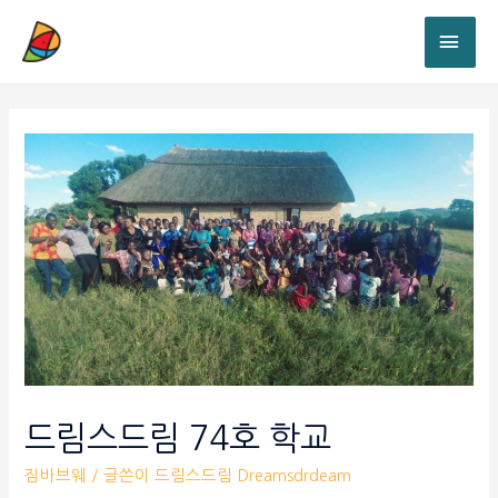
드림스드림 74호 학교
짐바브웨
/ 글쓴이
드림스드림 Dreamsdrdeam