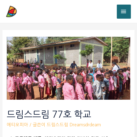
드림스드림 77호 학교
에티오피아
/ 글쓴이
드림스드림 Dreamsdrdeam