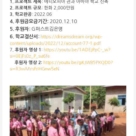
1. 프로젝트 제목
: 에티오피아 관과 아바야 학교 신축
2. 프로젝트 규모
: 한화 2,000만원
3. 학교완공
: 2022.06
:
2020.12.10
4. 후원금모금기간
:
G퍼스트김은영
5. 후원자
:
6. 학교결산서
https://dreamsdream.org/wp-
content/uploads/2022/12/account-77-1.pdf
7
. 후원자 영상 1
:
https://youtu.be/1ADEjPpC-_w?
si=0EjFs0z_P_svI6fe
후원자 영상 2:
https://youtu.be/gKJWB5PKQD0?
si=R3vvMYsfYHGnw5eN