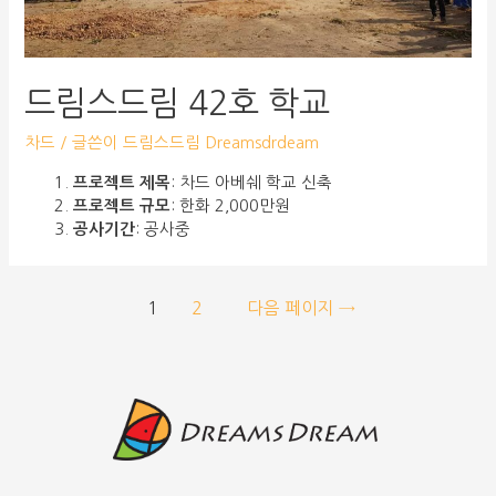
드림스드림 42호 학교
차드
/ 글쓴이
드림스드림 Dreamsdrdeam
프로젝트 제목
: 차드 아베쉐 학교 신축
프로젝트 규모
: 한화 2,000만원
공사기간
: 공사중
1
2
다음 페이지
→