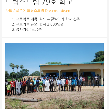
드림스드림 79호 학교
차드
/ 글쓴이
드림스드림 Dreamsdrdeam
프로젝트 제목
: 차드 부달박아라 학교 신축
프로젝트 규모
: 한화 2,000만원
공사기간
: 모금중