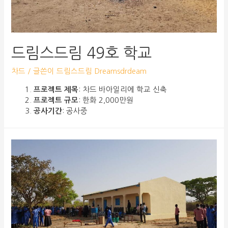
드림스드림 49호 학교
차드
/ 글쓴이
드림스드림 Dreamsdrdeam
프로젝트 제목
: 차드 바아일리에 학교 신축
프로젝트 규모
: 한화 2,000만원
공사기간
: 공사중