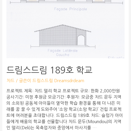
드림스드림 189호 학교
차드
/ 글쓴이
드림스드림 Dreamsdrdeam
프로젝트 제목: 차드 델리 학교 프로젝트 규모: 한화 2,000만원
공사기간: 미정 후원금 모금기간: 후원자: 모금중 차드 문두 지역
의 소외된 공동체 아이들이 열악한 학습 환경을 통해 더 나은 미
래를 꿈 꿀 수 있게 도와주어 ‘소망 학교(소망 학교)’ 건립 프로젝
트에 여러분을 초대합니다. 드림스드림 189호 차드: 슬럼가 아이
들에게 배움의 학교를 선물합니다 차드 문두(Moundou)의 지역
인 델리(Deli)는 목축업자와 중앙에서 마사지를 …