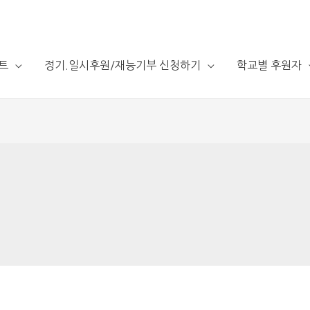
트
정기.일시후원/재능기부 신청하기
학교별 후원자