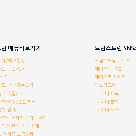
림 메뉴바로가기
드림스드림 SN
체소개/학교현황
드림스드림 유튜브
께하는 사람/단체
페이스북 그룹
/로고
페이스북 페이지
부금모금액/활용실적
인스타그램
교별 건축결산서
네이버 밴드
보자료(방송/언론보도)
네이버 블로그
기총회 및 행사
네이버 포스트
림스드림 소개자료 다운받기
교짓기/스마트스쿨 소개
교별 후원금 모금현황