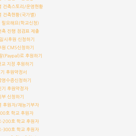
교별 건축스토리/운영현황
교별 건축현황(국가별)
가 필요해요(학교신청)
교건축 진행 점검표 제출
기/일시후원 신청하기
기후원 CMS신청하기
이팔(Paypal)로 후원하기
개 학교 지정 후원하기
짓기 후원약정서
기부금영수증신청하기
교짓기 후원약정자
능기부 신청하기
교별 후원자/재능기부자
-100호 학교 후원자
1호-200호 학교 후원자
1호-300호 학교 후원자