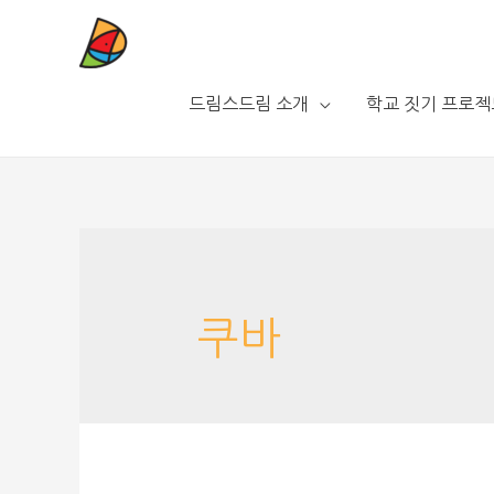
드림스드림 소개
학교 짓기 프로젝
쿠바