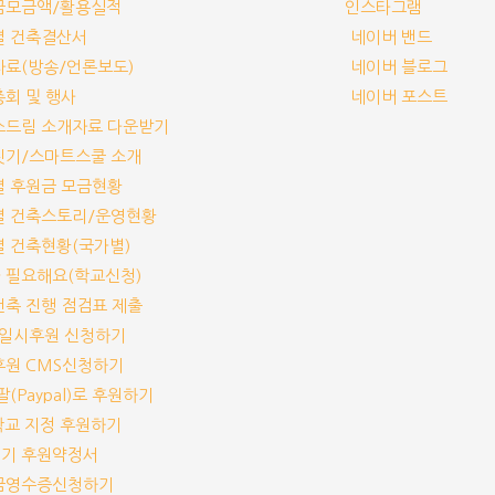
부금모금액/활용실적
인스타그램
교별 건축결산서
네이버 밴드
보자료(방송/언론보도)
네이버 블로그
기총회 및 행사
네이버 포스트
림스드림 소개자료 다운받기
교짓기/스마트스쿨 소개
교별 후원금 모금현황
교별 건축스토리/운영현황
교별 건축현황(국가별)
가 필요해요(학교신청)
교건축 진행 점검표 제출
기/일시후원 신청하기
기후원 CMS신청하기
이팔(Paypal)로 후원하기
개 학교 지정 후원하기
짓기 후원약정서
기부금영수증신청하기