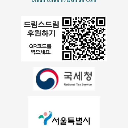
Dreamsdream7@gmail.com