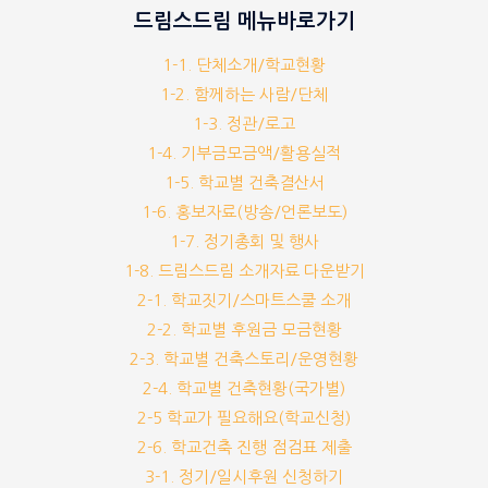
드림스드림 메뉴바로가기
1-1. 단체소개/학교현황
1-2. 함께하는 사람/단체
1-3. 정관/로고
1-4. 기부금모금액/활용실적
1-5. 학교별 건축결산서
1-6. 홍보자료(방송/언론보도)
1-7. 정기총회 및 행사
1-8. 드림스드림 소개자료 다운받기
2-1. 학교짓기/스마트스쿨 소개
2-2. 학교별 후원금 모금현황
2-3. 학교별 건축스토리/운영현황
2-4. 학교별 건축현황(국가별)
2-5 학교가 필요해요(학교신청)
2-6. 학교건축 진행 점검표 제출
3-1. 정기/일시후원 신청하기