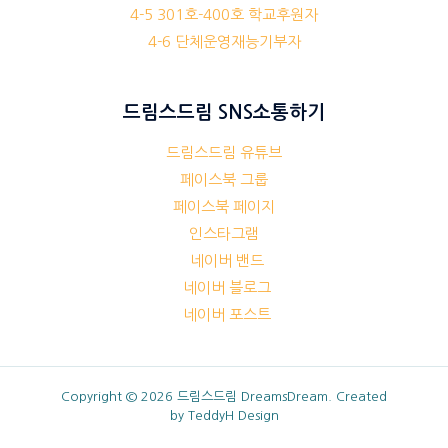
4-5 301호-400호 학교후원자
4-6 단체운영재능기부자
드림스드림 SNS소통하기
드림스드림 유튜브
페이스북 그룹
페이스북 페이지
인스타그램
네이버 밴드
네이버 블로그
네이버 포스트
Copyright © 2026 드림스드림 DreamsDream. Created
by
TeddyH Design