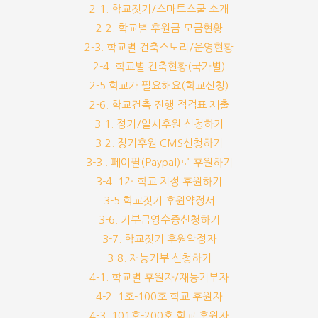
2-1. 학교짓기/스마트스쿨 소개
2-2. 학교별 후원금 모금현황
2-3. 학교별 건축스토리/운영현황
2-4. 학교별 건축현황(국가별)
2-5 학교가 필요해요(학교신청)
2-6. 학교건축 진행 점검표 제출
3-1. 정기/일시후원 신청하기
3-2. 정기후원 CMS신청하기
3-3.. 페이팔(Paypal)로 후원하기
3-4. 1개 학교 지정 후원하기
3-5.학교짓기 후원약정서
3-6. 기부금영수증신청하기
3-7. 학교짓기 후원약정자
3-8. 재능기부 신청하기
4-1. 학교별 후원자/재능기부자
4-2. 1호-100호 학교 후원자
4-3. 101호-200호 학교 후원자