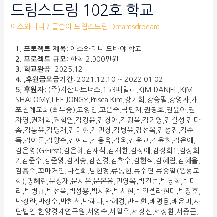
드림스드림 102호 학교
에스와티니
/ 글쓴이
드림스드림 Dreamsdrdeam
1. 프로젝트 제목
: 에스와티니 므바야 학교
2. 프로젝트 규모
: 한화 2,000만원
3. 학교완공
: 2025.12
4. ,후원금모금기간
: 2021.12.10 ~ 2022.01.02
5. 후원자
: (주)지산파트너스,153패밀리,KIM DANIEL,KIM
SHALOMY,LEE JONGY,Prisca Kim,강기희,강승필,강영자,개
포침례교회(최무승),고영만,고은숙,곽민재,권광호,권윤아,권
자영,권재혁,권혁열,김강윤,김경애,김광옥,김기영,김길성,김다
솜,김동윤,김명재,김미현,김민경,김병윤,김선옥,김성진,김순
득,김아론,김양수,김예리,김용욱,김욱,김윤교,김윤희,김은애,
김은영(G-First),김은혜,김재석,김재한,김정애,김정희1,김정희
2,김준수,김준영,김지승,김진경,김학수,김헌석,김혜림,김혜율,
김흥숙,꼬마거인,나선희,남현정,류동현,류수연,류승일(왕성교
회),명혜란,문상재,문시온,문온유,민영옥,박건범,박경화,박미
리,박병규,박선옥,박성용,박시완,박시현,박안젤라현미,박장훈,
박정란,박정수,박한선,박해나,박혜경,반덕환,배명용,배윤미,사
단법인 한양경제연구원,서영숙,서일우,서정신,서정환,서중근,