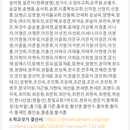
설아영,설은미(한화생명),성지수,소망의교회,손주원,손흥수,
송길원,송병용,송서희,송영,시흥복된교회,신미정,신정미,신정
훈,심병곤,심영철,아리울교회,안용화,안재희.김남옥,양명옥,엄
은숙,여소미,염옥선,오은혜,오장경,유덕순,유송아,유연숙,유영
은,유진수,윤승열,윤여령,윤영록,윤재일,이강록,이경훈,이나
리,이명은,이명준,이민경,이선진,이선희,이세나,이수경,이영
란,이영원,이유림,이윤경,이윤희,이은규,이은지,이장은,이재
영,이종용,이준철,이준호,이지명,이지연,이지완,이진이,이진
홍,이진희,이천용,이충선,이태규,이태용,이태우,이한영,이현
경,이현미,이현숙,이현옥,이휘식,이희승,이희정,임성경,임신
애,임에스더,임예진,임요셉,임채종,임현숙,장명진,장미애,장소
영,장원태,장주희,장필종,전상목,전수경,전주혜,전혜란,정명
선,정민철,정선미,정세윤,정순차,정용진,정윤자,정은희(하음
테크),정현묵,조민숙,조민화,조성래,조은샘,조은서,조찬희,주
영주,중국어원,차근원,차현숙,채선용,천세영,천세은,최명수,최
미옥,최미희,최성원,최연희,최인숙,최헌선,최현숙,최현정,하승
민,한나산업(한동선),한빛교회7여신도,한유리,한은지,함께목
장(김석열),홍기동,홍기준,홍유정,황선영,황연수,황의환,황이
수,황제인,황인송,황종철,황지훈
https://dreamsdream.org/wp-
6.학
교짓기 결산서
:
content/uploads/2026/01/account-102.pdf