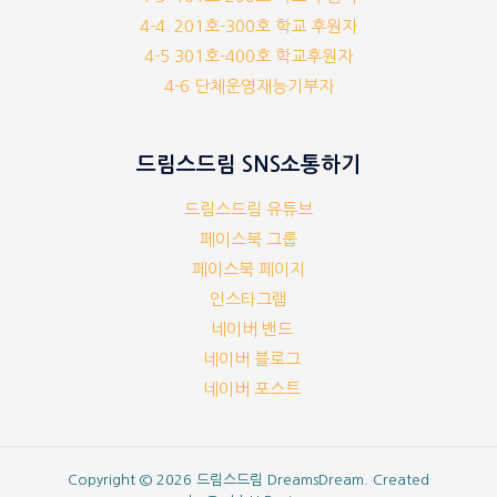
4-4. 201호-300호 학교 후원자
4-5 301호-400호 학교후원자
4-6 단체운영재능기부자
드림스드림 SNS소통하기
드림스드림 유튜브
페이스북 그룹
페이스북 페이지
인스타그램
네이버 밴드
네이버 블로그
네이버 포스트
Copyright © 2026 드림스드림 DreamsDream. Created