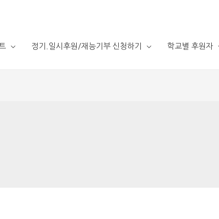
트
정기.일시후원/재능기부 신청하기
학교별 후원자