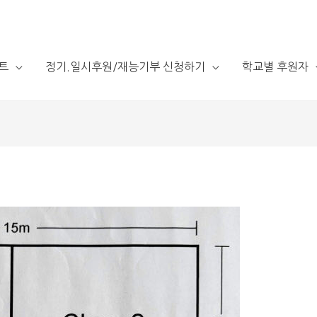
트
정기.일시후원/재능기부 신청하기
학교별 후원자