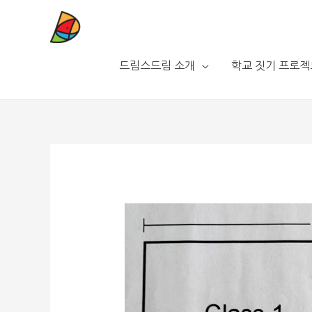
드림스드림 소개
학교 짓기 프로젝