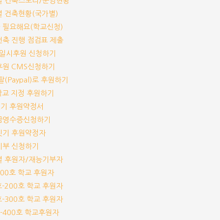
교별 건축스토리/운영현황
교별 건축현황(국가별)
가 필요해요(학교신청)
교건축 진행 점검표 제출
기/일시후원 신청하기
기후원 CMS신청하기
이팔(Paypal)로 후원하기
개 학교 지정 후원하기
짓기 후원약정서
기부금영수증신청하기
교짓기 후원약정자
능기부 신청하기
교별 후원자/재능기부자
-100호 학교 후원자
1호-200호 학교 후원자
1호-300호 학교 후원자
1호-400호 학교후원자