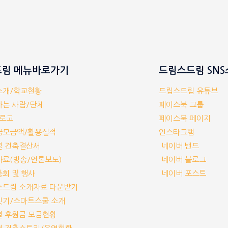
림 메뉴바로가기
드림스드림 SN
체소개/학교현황
드림스드림 유튜브
께하는 사람/단체
페이스북 그룹
/로고
페이스북 페이지
부금모금액/활용실적
인스타그램
교별 건축결산서
네이버 밴드
보자료(방송/언론보도)
네이버 블로그
기총회 및 행사
네이버 포스트
림스드림 소개자료 다운받기
교짓기/스마트스쿨 소개
교별 후원금 모금현황