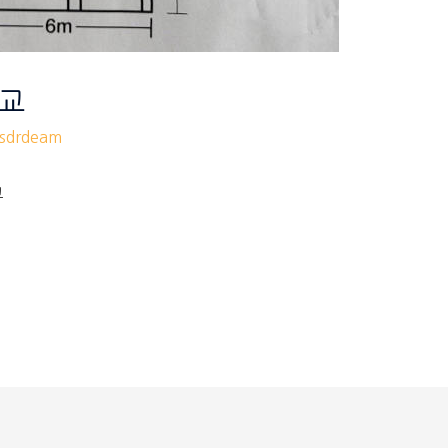
학교
drdeam
교