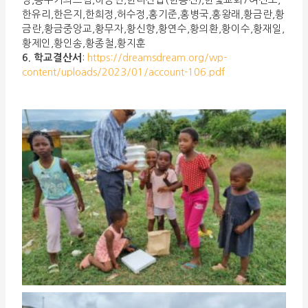
한유리,한은지,한희정,허수정,홍기준,홍병국,홍왕래,황금란,황
금란,황금중앙교,황무자,황신향,황연수,황의환,황이수,황재일,
황제인,황인송,황종철,황지훈
6. 학교결산서
:
https://dreamsdream.org/wp-
content/uploads/2023/01/account-106.pdf