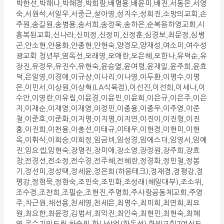
박한선,박해나,박혜경,박희랑,배명용,배윤미,배진,서동은,서영
숙,서원석,서일우,서중근,설아영,성지수,성희진,소망의교회,손
주원,송길원,송병용,송서희,송정욱,송하은,순복음하영교회,시
흥복된교회,신나라,신미정,신정미,신정훈,심경보,최문정,심병
곤,안소현,안용화,안종현,안현숙,양경모,양재성,여소미,여수성
광교회 청년부,염옥선,오래영,오애란,오은혜,오한나,유덕순,유
장진,유정우,유진수,유현숙,윤승열,윤여령,윤재일,윤주희,윤효
덕,은일영,이경애,이규상,이나리,이나영,이두환,이명수,이명
은,이민서,이상원,이상혁(LA식육점),이선진,이선희,이세나,이
수안,이영란,이유림,이윤경,이윤민,이윤희,이은규,이은주,이은
지,이재순,이재영,이재영,이정민,이종용,이종우,이주영,이준
철,이준호,이준화,이지명,이지명,이지연,이진이,이진형,이진
홍,이진희,이천용,이충선,이태규,이태우,이현경,이현미,이현
옥,이휘식,이희승,이희정,임금비,임성경,임에스더,임영서,임예
진,임요셉,임현숙,장명진,장미애,장소영,장정원,장주희,장효
창,전경선,전소정,전수경,전주혜,전혜란,정경화,정민철,정봉
기,정선미,정성택,정세윤,정은희(하음테크),정재경,정평강,정
평강,정현묵,정현숙,조민숙,조민화,조성래(혜일대부),조소위,
조수경,조찬희,조필순,조현진,주명희,주사랑공동체교회,주영
주,차근원,채선용,천세영,천세은,최명수,최미희,최연희,최요
원,최요한,최윤정,김범서,최익진,최인숙,최현민,최현숙,최혜
영,콩수기의드림,하승민,한나산업(한동선),한빛교회7여신도,