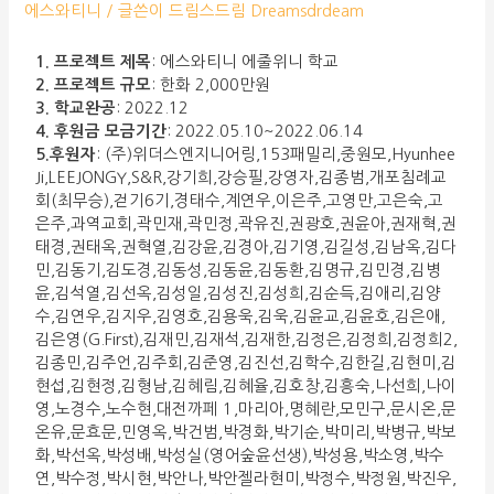
에스와티니
/ 글쓴이
드림스드림 Dreamsdrdeam
1. 프로젝트 제목
: 에스와티니 에줄위니 학교
2. 프로젝트 규모
: 한화 2,000만원
3. 학교완공
: 2022.12
4. 후원금 모금기간
: 2022.05.10~2022.06.14
5.후원자
: (주)위더스엔지니어링,153패밀리,중원모,Hyunhee
Ji,LEEJONGY,S&R,강기희,강승필,강영자,김종범,개포침례교
회(최무승),걷기6기,경태수,계연우,이은주,고영만,고은숙,고
은주,과역교회,곽민재,곽민정,곽유진,권광호,권윤아,권재혁,권
태경,권태옥,권혁열,김강윤,김경아,김기영,김길성,김남옥,김다
민,김동기,김도경,김동성,김동윤,김동환,김명규,김민경,김병
윤,김석열,김선옥,김성일,김성진,김성희,김순득,김애리,김양
수,김연우,김지우,김영호,김용욱,김욱,김윤교,김윤호,김은애,
김은영(G.First),김재민,김재석,김재한,김정은,김정희,김정희2,
김종민,김주언,김주회,김준영,김진선,김학수,김한길,김현미,김
현섭,김현정,김형남,김혜림,김혜율,김호창,김흥숙,나선희,나이
영,노경수,노수현,대전까페１,마리아,명혜란,모민구,문시온,문
온유,문효문,민영옥,박건범,박경화,박기순,박미리,박병규,박보
화,박선옥,박성배,박성실(영어숲윤선생),박성용,박소영,박수
연,박수정,박시현,박안나,박안젤라현미,박정수,박정원,박진우,