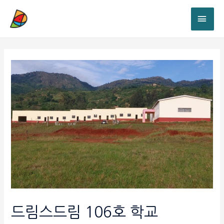
드림스드림 106호 학교