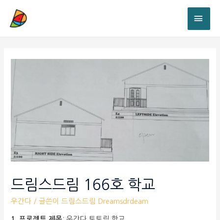
드림스드림 166호 학교
우간다
/ 글쓴이
드림스드림 Dreamsdrdeam
1. 프로젝트 제목
: 우간다 토토림 학교