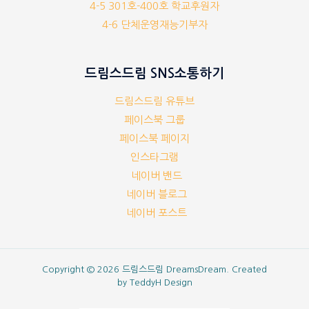
4-5 301호-400호 학교후원자
4-6 단체운영재능기부자
드림스드림 SNS소통하기
드림스드림 유튜브
페이스북 그룹
페이스북 페이지
인스타그램
네이버 밴드
네이버 블로그
네이버 포스트
Copyright © 2026 드림스드림 DreamsDream. Created
by
TeddyH Design