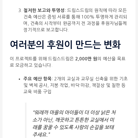
철저한 보고와 투명성
: 드림스드림의 원칙에 따라 모든
건축 예산은 증빙 서류를 통해 100% 투명하게 관리되
며, 건축의 시작부터 완공까지 전 과정을 후원자님들께
정기적으로 보고합니다.
여러분의 후원이 만드는 변화
이 프로젝트를 위해 드림스드림은
2,000만 원
의 예산을 목표
로 모금하고 있습니다.
주요 예산 항목
: 2개의 교실과 교무실 신축을 위한 기초
및 벽체 공사, 지붕 작업, 바닥 마감, 책걸상 및 칠판 등
교육 비품 구입
“워레까 마을의 아이들이 더 이상 낡은 처
소가 아닌, 깨끗하고 튼튼한 교실에서 미
래를 꿈꿀 수 있도록 사랑의 손길을 보태
주세요.”