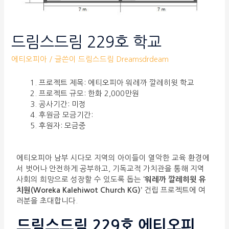
드림스드림 229호 학교
에티오피아
/ 글쓴이
드림스드림 Dreamsdrdeam
프로젝트 제목: 에티오피아 워레까 깔레히윗 학교
프로젝트 규모: 한화 2,000만원
공사기간: 미정
후원금 모금기간:
후원자: 모금중
에티오피아 남부 시다모 지역의 아이들이 열악한 교육 환경에
서 벗어나 안전하게 공부하고, 기독교적 가치관을 통해 지역
사회의 희망으로 성장할 수 있도록 돕는
‘워레까 깔레히윗 유
치원(Woreka Kalehiwot Church KG)’
건립 프로젝트에 여
러분을 초대합니다.
드림스드림 229호 에티오피