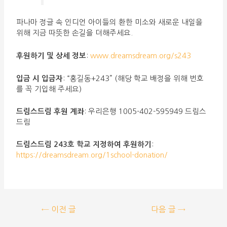
파나마 정글 속 인디언 아이들의 환한 미소와 새로운 내일을
위해 지금 따뜻한 손길을 더해주세요.
후원하기 및 상세 정보
:
www.dreamsdream.org/s243
입금 시 입금자
: “홍길동+243” (해당 학교 배정을 위해 번호
를 꼭 기입해 주세요)
드림스드림 후원 계좌
: 우리은행 1005-402-595949 드림스
드림
드림스드림 243호 학교 지정하여 후원하기
:
https://dreamsdream.org/1school-donation/
←
이전 글
다음 글
→