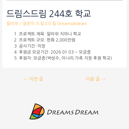
드림스드림 244호 학교
말라위
/ 글쓴이
드림스드림 Dreamsdrdeam
프로젝트 제목: 말라위 치야니 학교
프로젝트 규모: 한화 2,000만원
공사기간: 미정
후원금 모금기간: 2026.01.03 ~ 모금중
후원자: 모금중(박성수, 이나리 가족 지정 후원 학교)
←
이전 글
다음 글
→