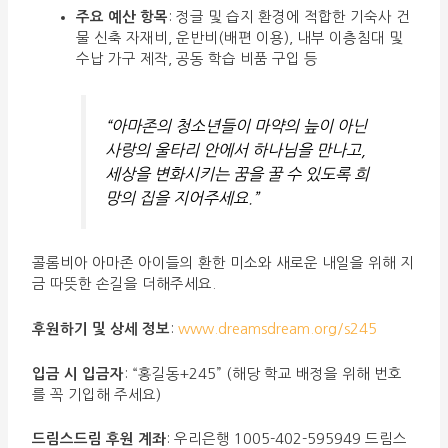
주요 예산 항목
: 정글 및 습지 환경에 적합한 기숙사 건
물 신축 자재비, 운반비(배편 이용), 내부 이층침대 및
수납 가구 제작, 공동 학습 비품 구입 등
“아마존의 청소년들이 마약의 늪이 아닌
사랑의 울타리 안에서 하나님을 만나고,
세상을 변화시키는 꿈을 꿀 수 있도록 희
망의 집을 지어주세요.”
콜롬비아 아마존 아이들의 환한 미소와 새로운 내일을 위해 지
금 따뜻한 손길을 더해주세요.
후원하기 및 상세 정보
:
www.dreamsdream.org/s245
입금 시 입금자
: “홍길동+245” (해당 학교 배정을 위해 번호
를 꼭 기입해 주세요)
드림스드림 후원 계좌
: 우리은행 1005-402-595949 드림스