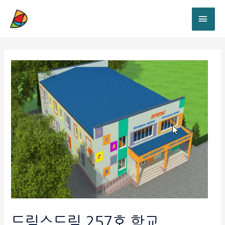
드림스드림 257호 학교