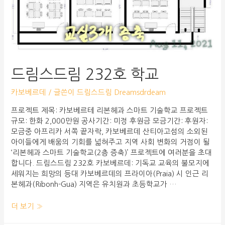
드림스드림 232호 학교
카보베르데
/ 글쓴이
드림스드림 Dreamsdrdeam
프로젝트 제목: 카보베르테 리본헤과 스마트 기술학교 프로젝트
규모: 한화 2,000만원 공사기간: 미정 후원금 모금기간: 후원자:
모금중 아프리카 서쪽 끝자락, 카보베르데 산티아고섬의 소외된
아이들에게 배움의 기회를 넓혀주고 지역 사회 변화의 거점이 될
‘리본헤과 스마트 기술학교(2층 증축)’ 프로젝트에 여러분을 초대
합니다. 드림스드림 232호 카보베르데: 기독교 교육의 불모지에
세워지는 희망의 등대 카보베르데의 프라이아(Praia) 시 인근 리
본헤과(Ribonh-Gua) 지역은 유치원과 초등학교가 …
더 보기 »