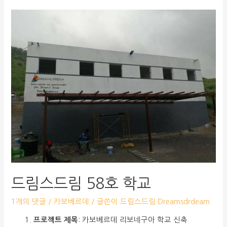
드림스드림 58호 학교
1개의 댓글
/
카보베르데
/ 글쓴이
드림스드림 Dreamsdrdeam
프로젝트 제목
: 카보베르데 리보네구아 학교 신축