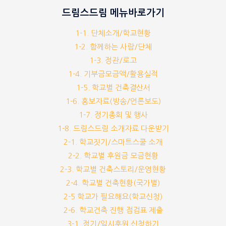
드림스드림 메뉴바로가기
1-1. 단체소개/학교현황
1-2. 함께하는 사람/단체
1-3. 정관/로고
1-4. 기부금모금액/활용실적
1-5. 학교별 건축결산서
1-6. 홍보자료(방송/언론보도)
1-7. 정기총회 및 행사
1-8. 드림스드림 소개자료 다운받기
2-1. 학교짓기/스마트스쿨 소개
2-2. 학교별 후원금 모금현황
2-3. 학교별 건축스토리/운영현황
2-4. 학교별 건축현황(국가별)
2-5 학교가 필요해요(학교신청)
2-6. 학교건축 진행 점검표 제출
3-1. 정기/일시후원 신청하기