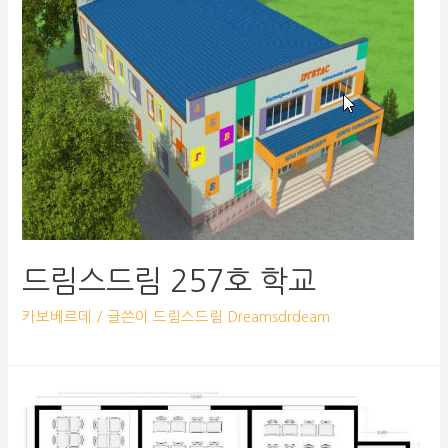
드림스드림 257호 학교
카보베르데
/ 글쓴이
드림스드림 Dreamsdrdeam