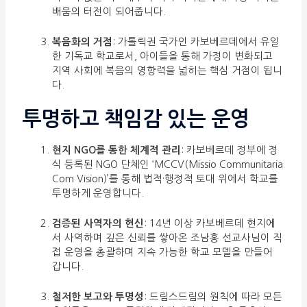
배움의 터전이 되어줍니다.
복음화의 거점
: 가톨릭권 국가인 카보베르데에서 유일
한 기독교 학교로서, 아이들을 통해 가정이 변화되고
지역 사회에 복음의 영향력을 넓히는 핵심 거점이 됩니
다.
투명하고 책임감 있는 운영
현지 NGO를 통한 체계적 관리
: 카보베르데 정부에 정
식 등록된 NGO 단체인 ‘MCCV(Missio Communitaria
Com Vision)’를 통해 법적·행정적 토대 위에서 학교를
투명하게 운영합니다.
검증된 사역자의 헌신
: 14년 이상 카보베르데 현지에
서 사역하며 깊은 신뢰를 쌓아온 조남홍 선교사님이 직
접 운영을 총괄하며 지속 가능한 학교 모델을 만들어
갑니다.
철저한 보고와 투명성
: 드림스드림의 원칙에 따라 모든