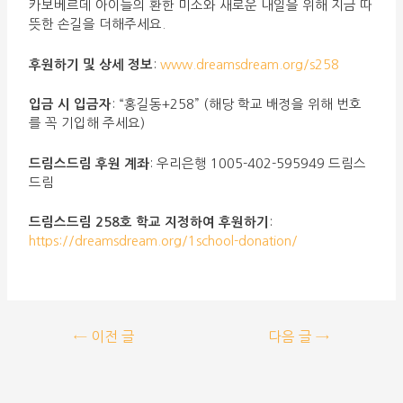
카보베르데 아이들의 환한 미소와 새로운 내일을 위해 지금 따
뜻한 손길을 더해주세요.
후원하기 및 상세 정보
:
www.dreamsdream.org/s258
입금 시 입금자
: “홍길동+258” (해당 학교 배정을 위해 번호
를 꼭 기입해 주세요)
드림스드림 후원 계좌
: 우리은행 1005-402-595949 드림스
드림
드림스드림 258호 학교 지정하여 후원하기
:
https://dreamsdream.org/1school-donation/
←
이전 글
다음 글
→