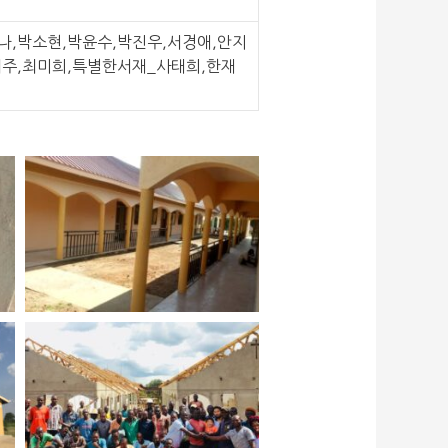
나,박소현,박윤수,박진우,서경애,안지
의주,최미희,특별한서재_사태희,한재