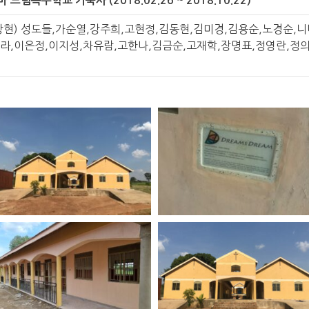
림특수학교 기숙사 (2018.02.26 ~ 2018.10.22)
현) 성도들,가순열,강주희,고현정,김동현,김미경,김용순,노경순,니
미라,이은정,이지성,차유람,고한나,김금순,고재학,장명표,정영란,정