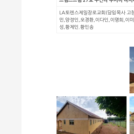
드림스드림 27호 우간다 부시아 마사바 드
LA토렌스제일장로교회(담임목사 고창
민,양정인,오경환,이다인,이명희,이
성,황제인.황인송