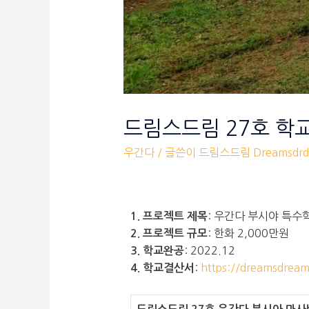
드림스드림 27호 학
우간다
/ 글쓴이
드림스드림 Dreamsdrd
: 우간다 부시야 특수
1. 프로젝트 제목
: 한화 2,000만원
2. 프로젝트 규모
: 2022.12
3. 학교완공
:
https://dreamsdrea
4. 학교결산서