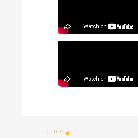
←
이전 글