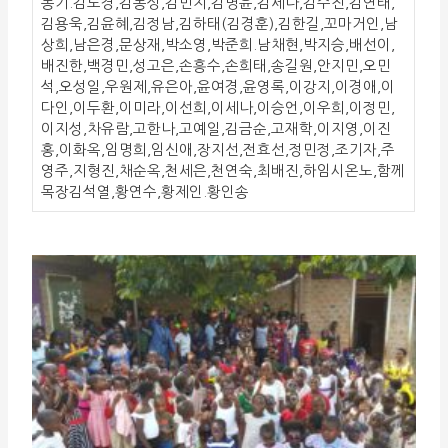
동기.김도경,김동성,김민지,김병윤,김세나,김수진,김연태,
김용욱,김윤혜,김정남,김하태(김경훈),김한길,꼬마거인,남
상희,남은경,문상재,박소영,박준희.남채현,박지승,배선이,
배진한,백경민,성고은,손흥수,손희태,송길원,안지민,오민
석,오성일,우원제,유은아,윤여경,윤영록,이강지,이경애,이
다인,이두환,이미라,이선희,이세나,이승언,이우희,이정민,
이지성,차유람,고한나,고예일,김금순,고재학,이지영,이진
홍,이화옥,임명희,임신애,장지선,전효선,정민정,조기자,주
영주,지형진,채순옥,천세은,천연숙,최배진,하임시온노,함께
목장김석열,황연수,황제인.황인송