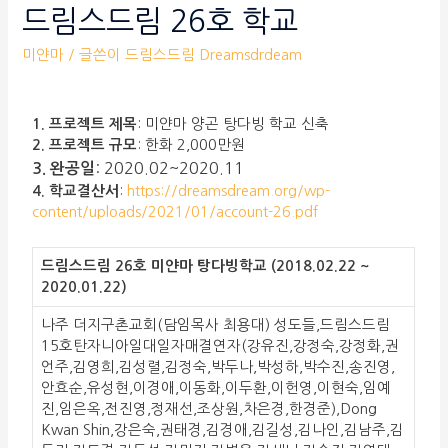
드림스드림 26호 학교
미얀마
/ 글쓴이
드림스드림 Dreamsdrdeam
1. 프로젝트 제목
: 미얀마 양곤 탕다빙 학교 신축
2. 프로젝트 규모
: 한화 2,000만원
: 2020.02~2020.11
3.
완공일
4. 학교결산서
:
https://dreamsdream.org/wp-
content/uploads/2021/01/account-26.pdf
드림스드림 26호 미얀마 탕다빙학교 (2018.02.22 ~
2020.01.22)
나주 더지구촌교회(담임목사 최용대) 성도들,드림스드림
15호탄자니아일대일자매결연자(강유진,강정숙,강정화,권
언주,김영희,김성렬,김정숙,박두나,박성하,박수진,송진영,
안효순,유성현,이경애,이동화,이두환,이헌영,이현숙,임예
진,임은옥,전진영,정재선,조상원,차은경,한경준),Dong
Kwan Shin,강은숙,권태경,김경애,김길성,김나인,김남주,김