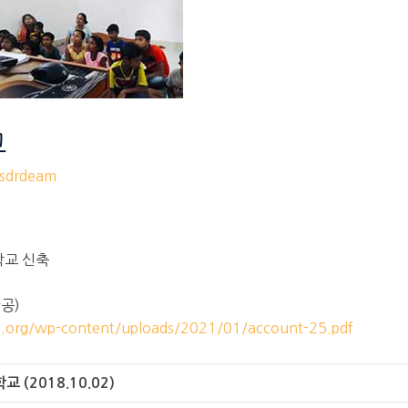
교
drdeam
학교 신축
완공)
m.org/wp-content/uploads/2021/01/account-25.pdf
(2018.10.02)