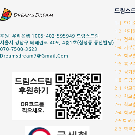
드림스드
1-1. 단
1-2. 함
후원: 우리은행 1005-402-595949 드림스드림
1-3. 정관
서울시 강남구 테헤란로 409, 4층1호(삼성동 동신빌딩)
1-4. 기
070-7500-3623
1-5. 학
Dreamsdream7@gmail.com
1-6. 홍
1-7. 정
1-8. 드
2-1. 학
2-2. 학
2-3. 학
2-4. 학
2-5 학교
2-6. 학