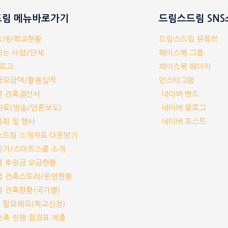
림 메뉴바로가기
드림스드림 SN
체소개/학교현황
드림스드림 유튜브
께하는 사람/단체
페이스북 그룹
/로고
페이스북 페이지
부금모금액/활용실적
인스타그램
교별 건축결산서
네이버 밴드
보자료(방송/언론보도)
네이버 블로그
기총회 및 행사
네이버 포스트
림스드림 소개자료 다운받기
교짓기/스마트스쿨 소개
교별 후원금 모금현황
교별 건축스토리/운영현황
교별 건축현황(국가별)
가 필요해요(학교신청)
교건축 진행 점검표 제출