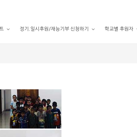
트
정기.일시후원/재능기부 신청하기
학교별 후원자