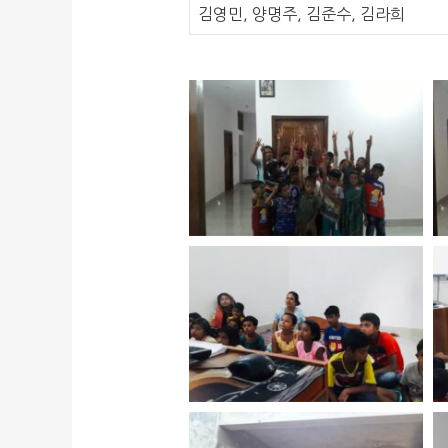
김영민, 양명주, 김준수, 김라희