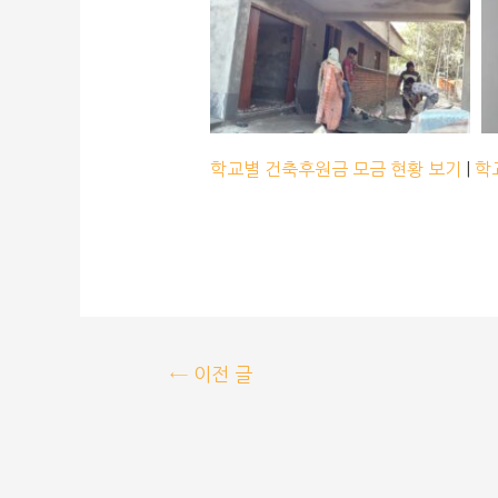
학교별 건축후원금 모금 현황 보기
|
학
←
이전 글