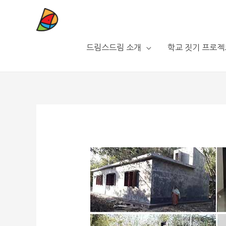
드림스드림 소개
학교 짓기 프로젝