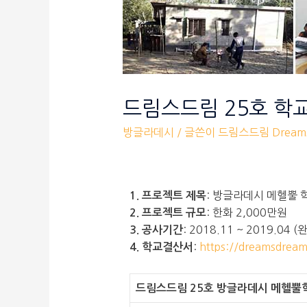
드림스드림 25호 학
방글라데시
/ 글쓴이
드림스드림 Dreams
: 방글라데시 메헬뿔 
1. 프로젝트 제목
: 한화 2,000만원
2. 프로젝트 규모
: 2018.11 ~ 2019.04 (
3. 공사기간
:
https://dreamsdrea
4. 학교결산서
드림스드림 25호 방글라데시 메헬뿔학교 