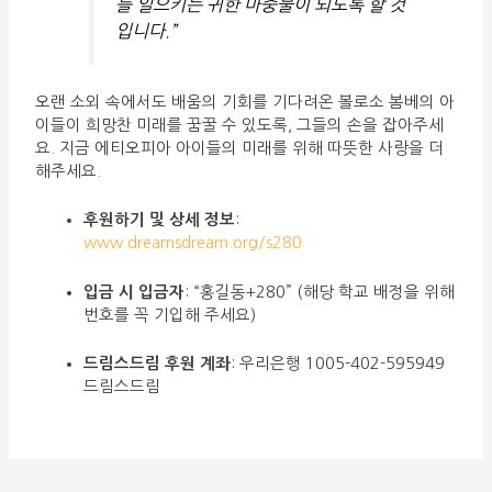
를 일으키는 귀한 마중물이 되도록 할 것
입니다.”
오랜 소외 속에서도 배움의 기회를 기다려온 볼로소 봄베의 아
이들이 희망찬 미래를 꿈꿀 수 있도록, 그들의 손을 잡아주세
요. 지금 에티오피아 아이들의 미래를 위해 따뜻한 사랑을 더
해주세요.
후원하기 및 상세 정보
:
www.dreamsdream.org/s280
입금 시 입금자
: “홍길동+280” (해당 학교 배정을 위해
번호를 꼭 기입해 주세요)
드림스드림 후원 계좌
: 우리은행 1005-402-595949
드림스드림