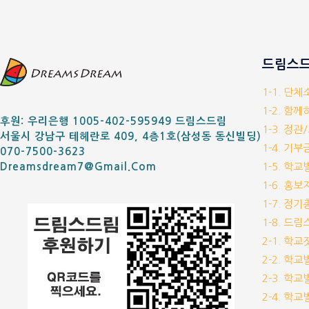
드림스드
1-1. 단
1-2. 함
후원: 우리은행 1005-402-595949 드림스드림
1-3. 정관
서울시 강남구 테헤란로 409, 4층1호(삼성동 동신빌딩)
1-4. 기
070-7500-3623
1-5. 학
Dreamsdream7@gmail.com
1-6. 홍
1-7. 정
1-8. 드
2-1. 학
2-2. 학
2-3. 학
2-4. 학