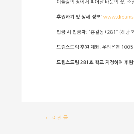
이슬람의 땅에서 피어날 배움의 꽃, 소
:
www.dreamsd
후원하기 및 상세 정보
: “홍길동+281” (해
입금 시 입금자
: 우리은행 1005
드림스드림 후원 계좌
드림스드림 281호 학교 지정하여 후
←
이전 글