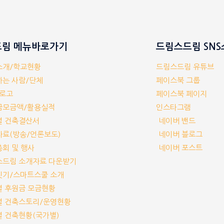
림 메뉴바로가기
드림스드림 SN
체소개/학교현황
드림스드림 유튜브
께하는 사람/단체
페이스북 그룹
/로고
페이스북 페이지
부금모금액/활용실적
인스타그램
교별 건축결산서
네이버 밴드
보자료(방송/언론보도)
네이버 블로그
기총회 및 행사
네이버 포스트
림스드림 소개자료 다운받기
교짓기/스마트스쿨 소개
교별 후원금 모금현황
교별 건축스토리/운영현황
교별 건축현황(국가별)