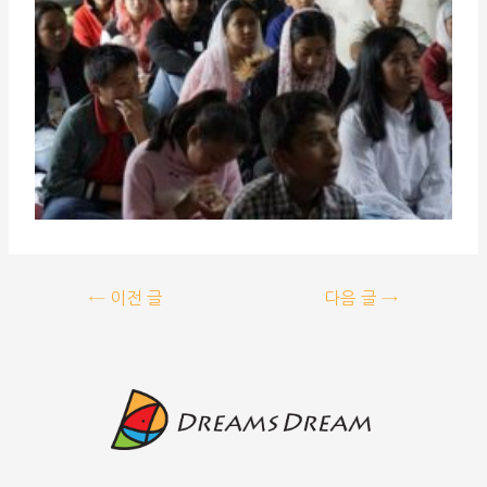
←
이전 글
다음 글
→