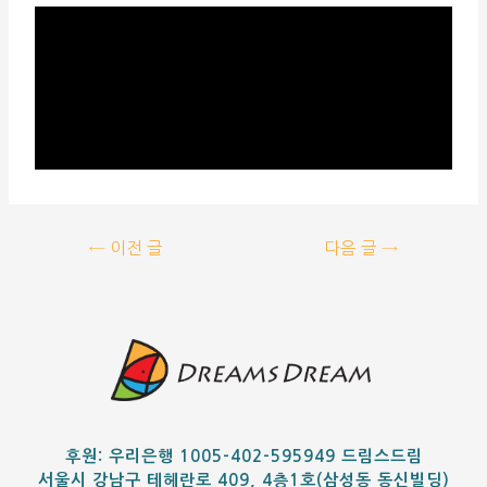
←
이전 글
다음 글
→
후원: 우리은행 1005-402-595949 드림스드림
서울시 강남구 테헤란로 409, 4층1호(삼성동 동신빌딩)