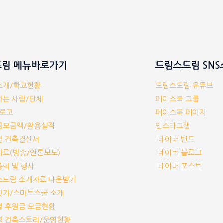
림 메뉴바로가기
드림스드림 SN
체소개/학교현황
드림스드림 유튜브
께하는 사람/단체
페이스북 그룹
/로고
페이스북 페이지
부금모금액/활용실적
인스타그램
교별 건축결산서
네이버 밴드
보자료(방송/언론보도)
네이버 블로그
기총회 및 행사
네이버 포스트
림스드림 소개자료 다운받기
교짓기/스마트스쿨 소개
교별 후원금 모금현황
교별 건축스토리/운영현황