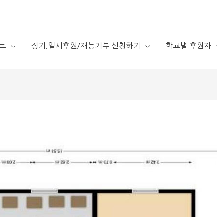
트
정기.일시후원/재능기부 신청하기
학교별 후원자