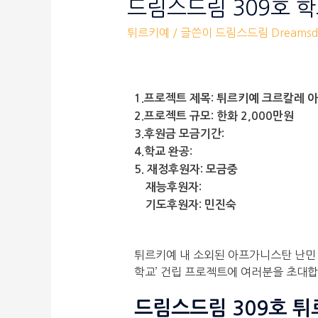
드림스드림 309호 
튀르키예
/ 글쓴이
드림스드림 Dreamsd
1.프로젝트 제목: 튀르키예 크르칼레
2.프로젝트 규모: 한화 2,000만원
3.후원금 모금기간:
4.학교 완공:
5. 재정후원자: 모금중
재능후원자:
기도후원자: 민진숙
튀르키예 내 소외된 아프가니스탄 난민 
학교’ 건립 프로젝트에 여러분을 초대합
드림스드림 309호 