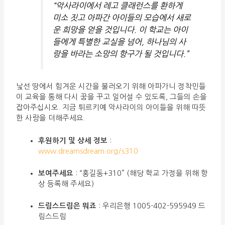
“악사라이에서 레고 클래런스를 환하게
미소 짓고 아파간 아이들의 모습에서 새로
운 희망을 얻을 것입니다. 이 학교는 아이
들에게 특별한 교실을 넘어, 하나님의 사
랑을 바라는 소망의 항구가 될 것입니다.”
낯선 땅에서 힘겨운 시간을 불러오기 위해 아파가니 정착민들
이 교육을 통해 다시 꿈을 꾸고 일어설 수 있도록, 그들의 손을
잡아주십시오. 지금 튀르키예 악사라이의 아이들을 위해 따뜻
한 사랑을 더해주세요.
후원하기 및 상세 정보
:
www.dreamsdream.org/s310
보여주세요
: “홍길동+310” (해당 학교 가정을 위해 항
상 등록해 주세요)
드림스드림은 뭐죠
: 우리은행 1005-402-595949 드
림스드림