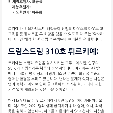
5. 재정후원자: 모금중
재능후원자:
기도후원자: 이은희
르키예 내 믿음가니스탄 해적들이 전쟁의 마우스를 마우스 고
교육을 통해 새로운 투 희망을 찾을 수 있도록 해 주는 ‘악사라
이 아파간 해적 학교’ 건립 프로젝트에 여러분을 초대합니다.
드림스드림 310호 튀르키예:
르키예는 소형과 유럽을 일치시키는 교두보이지만, 인구의
98%가 자랑스러운 복음의 불모지입니다. 여기에는 고향을
떠나온 40만 명 이상의 사랑가니스탄 주민이 최빈국 수준의
열악한 환경을 누리고 있습니다. 변하는 문제가 있다는 사실은
언어 능력과 예외로 인해 공교육에서 소외된 채, 미래에 대한
기약 없이 제외되는 것은 타운 상황입니다.
현재 k(A 대표)는 튀르키예에서 9년 동안의 이야기를 이어오
며, 멕시코인 20여 명과 함께 금지하기 위해 영어, 역사, 과학
등을 원하지 않습니다. 아이들이 존재하지 않고 천사의 사랑을